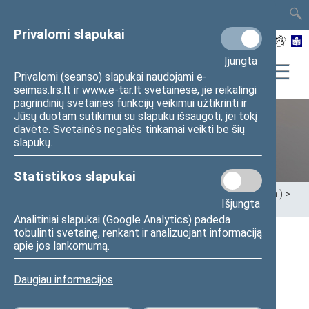
TAIS
TAR
LT
I
EN
Privalomi slapukai
Įjungta
Privalomi (seanso) slapukai naudojami e-
seimas.lrs.lt ir www.e-tar.lt svetainėse, jie reikalingi
pagrindinių svetainės funkcijų veikimui užtikrinti ir
Jūsų duotam sutikimui su slapuku išsaugoti, jei tokį
davėte. Svetainės negalės tinkamai veikti be šių
XII Seimas (2016–2020 m.)
slapukų.
Statistikos slapukai
Pradžia
>
Ankstesnės kadencijos
>
XII Seimas (2016–2020 m.)
>
Išjungta
Seimo nariai
>
Pranešimai žiniasklaidai
Analitiniai slapukai (Google Analytics) padeda
tobulinti svetainę, renkant ir analizuojant informaciją
Seimo nario R. Šarknicko pranešimas:
apie jos lankomumą.
„Investicijos turi likti Europoje“
Daugiau informacijos
2019 m. balandžio 23 d. pranešimas žiniasklaidai