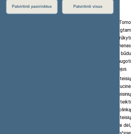
2019 m. lapkričio 28 d. pranešimas žiniasklaidai
Patvirtinti pasirinktus
Patvirtinti visus
Seimo Žmogaus teisių komitetas vakar pritarė Tomo
Tomilino, Antano Vinkaus ir kitų Seimo narių parengtam
įstatymo projektui, kuriuo siūloma uždrausti rūkyti
daugiabučių gyvenamųjų namų balkonuose, jei bent vienas
daugiabučio namo gyventojas tam prieštarauja. Tokiu būdu
Seime žengtas dar vienas svarbus žingsnis siekiant apsaugoti
nuo tabako dūmų kenčiančius daugiabučių namų gyventojus.
Pasak Seimo nario Tomo Tomilino, Žmogaus teisių
komiteto išvada dar kartą patvirtina, kad konstitucinė
žmogaus teisė į sveikatą yra viena svarbiausių teisinių
vertybių, todėl valstybė privalo įstatymu suteikti
gyventojams įrankius, padedančius kurti gyvenamąją aplinką
be tabako dūmų. Išnagrinėjus argumentus žmogaus teisių
aspektu taip pat buvo paneigti oponentų nuogąstavimai dėl,
neva, pažeidžiamų rūkorių teisių jiems priklausančioje