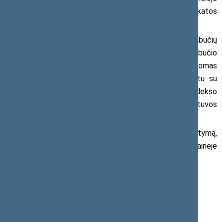
nuosavybėje elgtis neatsižvelgiant į kaimynų sveikatos
interesus.
Įstatymo projektas dėl draudimo rūkyti daugiabučių
gyvenamųjų namų balkonuose, jei bent vienas daugiabučio
namo gyventojas prieštarauja rūkymui, toliau bus svarstomas
pagrindiniame Seimo Sveikatos reikalų komitete kartu su
atitinkamomis Administracinių nusižengimų kodekso
pataisomis, kurios parengtos bendradarbiaujant su Lietuvos
policijos atstovais.
Daugiau informacijos apie įstatymo svarstymą,
teisinius argumentus galima rasti interneto svetainėje
www.bedumu.lt.
Daugiau informacijos:
Seimo narys