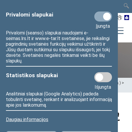
TAIS
TAR
LT
I
EN
Privalomi slapukai
Įjungta
Privalomi (seanso) slapukai naudojami e-
seimas.lrs.lt ir www.e-tar.lt svetainėse, jie reikalingi
pagrindinių svetainės funkcijų veikimui užtikrinti ir
Jūsų duotam sutikimui su slapuku išsaugoti, jei tokį
davėte. Svetainės negalės tinkamai veikti be šių
XII Seimas (2016–2020 m.)
slapukų.
Statistikos slapukai
Pradžia
>
Ankstesnės kadencijos
>
XII Seimas (2016–2020 m.)
>
Išjungta
Seimo nariai
>
Pranešimai žiniasklaidai
Analitiniai slapukai (Google Analytics) padeda
tobulinti svetainę, renkant ir analizuojant informaciją
Seimo nario Tomo Tomilino pranešimas:
apie jos lankomumą.
„Žmogaus teisių komitetas dega žalią šviesą
Daugiau informacijos
konfliktų sprendimui dėl rūkymo balkonuose“