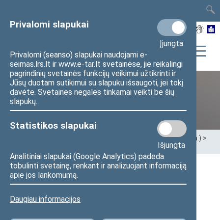
TAIS
TAR
LT
I
EN
Privalomi slapukai
Įjungta
Privalomi (seanso) slapukai naudojami e-
seimas.lrs.lt ir www.e-tar.lt svetainėse, jie reikalingi
pagrindinių svetainės funkcijų veikimui užtikrinti ir
Jūsų duotam sutikimui su slapuku išsaugoti, jei tokį
davėte. Svetainės negalės tinkamai veikti be šių
XII Seimas (2016–2020 m.)
slapukų.
Statistikos slapukai
Pradžia
>
Ankstesnės kadencijos
>
XII Seimas (2016–2020 m.)
>
Išjungta
Seimo nariai
>
Pranešimai žiniasklaidai
Analitiniai slapukai (Google Analytics) padeda
tobulinti svetainę, renkant ir analizuojant informaciją
Seimo nario Algimanto Kirkučio pranešimas:
apie jos lankomumą.
„Klaipėdos universitetas telkia regiono
Daugiau informacijos
sveikatos priežiūros įstaigas“