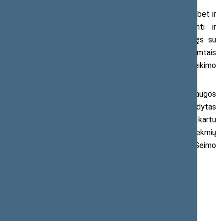
„Nerimą kelia ne tik mirtingumo skaičių augimas, bet ir
mirtingumo priežasčių nežinojimas. Būtina išsiaiškinti ir
suprasti, ar mirtingumo didėjimas negalėjo būti susijęs su
susidariusia ekstremalia situacija Lietuvoje ir priimtais
sprendimais dėl sveikatos apsaugos paslaugų teikimo
apribojimų“, – pažymi parlamentarė P. Kuzmickienė.
„Suprantama, kad laikinai apriboti sveikatos apsaugos
paslaugas buvo iš pradžių būtina, kad būtų užkardytas
pandemijos plitimas, tačiau verta pažymėti, kad nebuvo kartu
įvertinta ir pasiruošta suvaldyti to sukeltų neigiamų pasekmių
kitų ligų gydymo bei prevencijos atžvilgiu“, – teigia Seimo
narys A. Matulas.
Daugiau informacijos:
Seimo narė Paulė Kuzmickienė