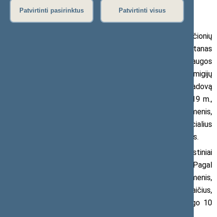
2020 m. birželio 19 d. pranešimas žiniasklaidai
Patvirtinti pasirinktus
Patvirtinti visus
Seimo Tėvynės sąjungos-Lietuvos krikščionių
demokratų frakcijos nariai Paulė Kuzmickienė ir Antanas
Matulas kreipėsi į Lietuvos Respublikos sveikatos apsaugos
ministrą Aurelijų Verygą, Higienos instituto direktorių Remigijų
Jankauską ir valstybinės įmonės Registrų centro vadovą
Saulių Urbanavičių prašydami pateikti oficialius tiek 2019 m.,
tiek 2020 m. kovo–gegužės mėnesių statistinius duomenis,
fiksuojančius gyventojų mirtingumą, taip pat oficialius
mirtingumo pagal mirties priežastis statistinius duomenis.
Anot parlamentarų, pastaruoju metu statistiniai
duomenys Lietuvoje fiksuoja itin išaugusį mirtingumą. Pagal
oficialiai skelbiamus Statistikos departamento duomenis,
karantino laiku, kovo–gegužės mėnesiais, mirčių skaičius,
lyginant su tuo pačiu praėjusių metų laikotarpiu, išaugo 10
procentų (apie 400 atvejų).