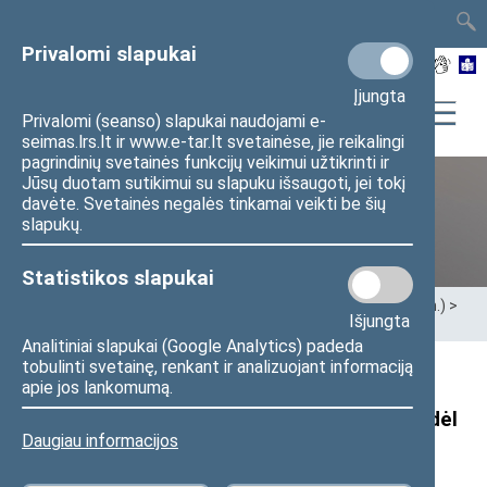
TAIS
TAR
LT
I
EN
Privalomi slapukai
Įjungta
Privalomi (seanso) slapukai naudojami e-
seimas.lrs.lt ir www.e-tar.lt svetainėse, jie reikalingi
pagrindinių svetainės funkcijų veikimui užtikrinti ir
Jūsų duotam sutikimui su slapuku išsaugoti, jei tokį
davėte. Svetainės negalės tinkamai veikti be šių
XII Seimas (2016–2020 m.)
slapukų.
Statistikos slapukai
Pradžia
>
Ankstesnės kadencijos
>
XII Seimas (2016–2020 m.)
>
Išjungta
Seimo nariai
>
Pranešimai žiniasklaidai
Analitiniai slapukai (Google Analytics) padeda
tobulinti svetainę, renkant ir analizuojant informaciją
Seimo narių Paulės Kuzmickienės ir Antano
apie jos lankomumą.
Matulo pranešimas: parlamentarai kreipėsi dėl
Daugiau informacijos
ženkliai išaugusių mirčių skaičiaus