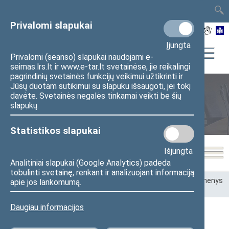
TAIS
TAR
LT
I
EN
Privalomi slapukai
Įjungta
Privalomi (seanso) slapukai naudojami e-
seimas.lrs.lt ir www.e-tar.lt svetainėse, jie reikalingi
pagrindinių svetainės funkcijų veikimui užtikrinti ir
Jūsų duotam sutikimui su slapuku išsaugoti, jei tokį
davėte. Svetainės negalės tinkamai veikti be šių
Teisėkūra
slapukų.
Statistikos slapukai
Išjungta
Analitiniai slapukai (Google Analytics) padeda
tobulinti svetainę, renkant ir analizuojant informaciją
Pradžia
>
Teisėkūra
>
Teisėkūros tyrimai ir apžvalgos
>
Duomenys
apie jos lankomumą.
apie Seimą ir parlamentinę demokratiją
>
Politinės partijos
Daugiau informacijos
Politinės partijos