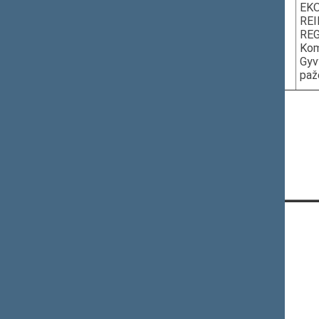
Nuotoliniu
EKO
REI
REG
Kom
Gyv
paž
Naujausi pakeitimai - 2020-11-30 15:38
KONTAKTAI:
Gedimino pr. 53, 01109 Vilnius,
Lietuva
(0 5) 239 6060
El. p.
priim@lrs.lt