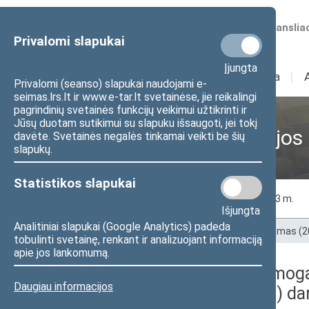
Numatomos transliac
Privalomi slapukai
Įjungta
Sudėtis
I
Veikla
I
Privalomi (seanso) slapukai naudojami e-
seimas.lrs.lt ir www.e-tar.lt svetainėse, jie reikalingi
pagrindinių svetainės funkcijų veikimui užtikrinti ir
Jūsų duotam sutikimui su slapuku išsaugoti, jei tokį
Ankstesnės kadencijos
davėte. Svetainės negalės tinkamai veikti be šių
slapukų.
Statistikos slapukai
2020 m.
2021 m.
2022 m.
2023 m.
Išjungta
Analitiniai slapukai (Google Analytics) padeda
Pradžia
>
Ankstesnės kadencijos
>
XIII Seimas (
tobulinti svetainę, renkant ir analizuojant informaciją
apie jos lankomumą.
2020 m. gruodžio 2 d. Žmoga
Daugiau informacijos
(uždaro, nuotoliniu būdu) da