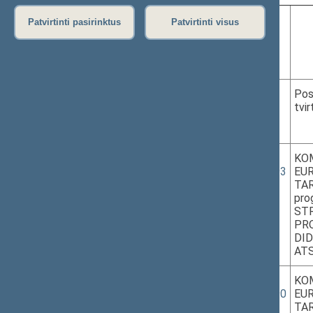
Patvirtinti pasirinktus
Patvirtinti visus
Eil.
Data, laikas,
Projekto Nr.
Nr.
vieta
1.
2020-12-02
Pos
tvir
11.00–11.05
Nuotoliniu
2.
2020-12-02
ES-2020-131,
KO
COM/2020/493
EU
11.05–11.15
TAR
Nuotoliniu
pro
ST
PRO
DI
AT
3.
2020-12-02
ES-2020-130,
KO
COM/2020/690
EU
11.15–11.35
TAR