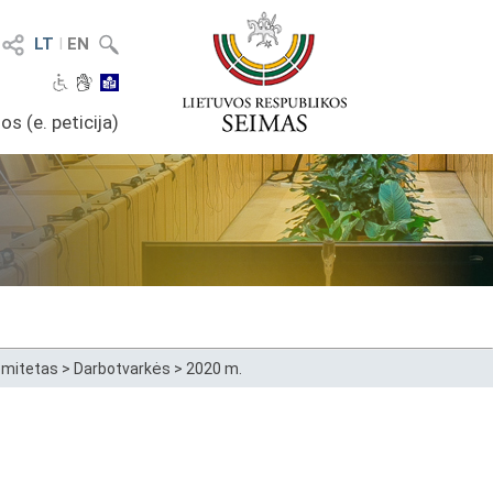
LT
I
EN
os (e. peticija)
omitetas
>
Darbotvarkės
>
2020 m.