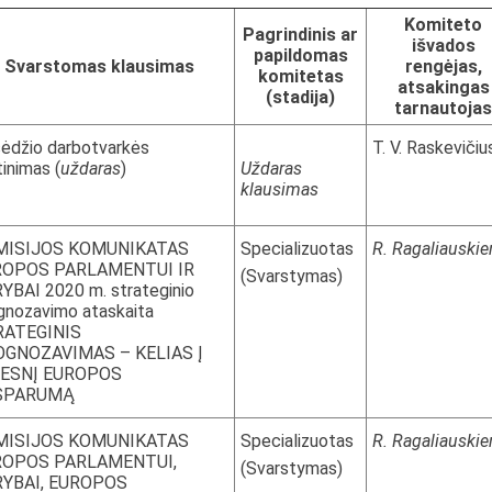
Komiteto
Pagrindinis ar
išvados
papildomas
Svarstomas klausimas
rengėjas,
komitetas
atsakingas
(stadija)
tarnautojas
ėdžio darbotvarkės
T. V. Raskevičiu
tinimas (
uždaras
)
Uždaras
klausimas
MISIJOS KOMUNIKATAS
Specializuotas
R. Ragaliauskie
ROPOS PARLAMENTUI IR
(Svarstymas)
YBAI 2020 m. strateginio
gnozavimo ataskaita
RATEGINIS
GNOZAVIMAS – KELIAS Į
DESNĮ EUROPOS
SPARUMĄ
MISIJOS KOMUNIKATAS
Specializuotas
R. Ragaliauskie
ROPOS PARLAMENTUI,
(Svarstymas)
YBAI, EUROPOS