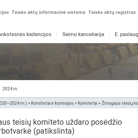
ijos
Teisės aktų informacinė sistema
Teisės aktų registras
Ankstesnės kadencijos
I
Seimo kanceliarija
I
E. paslaug
2024 m.
2020–2024 m.)
>
Komitetai ir komisijos
>
Komitetai
>
Žmogaus teisių k
us teisių komiteto uždaro posėdžio
rbotvarkė (patikslinta)