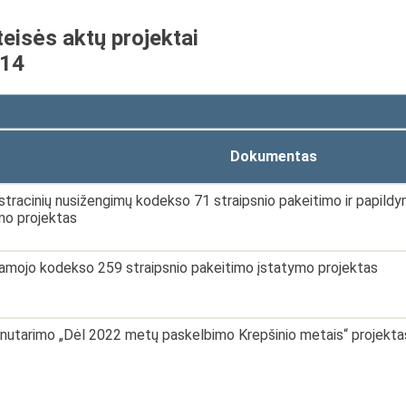
teisės aktų projektai
-14
Dokumentas
stracinių nusižengimų kodekso 71 straipsnio pakeitimo ir papildy
mo projektas
amojo kodekso 259 straipsnio pakeitimo įstatymo projektas
nutarimo „Dėl 2022 metų paskelbimo Krepšinio metais“ projekta