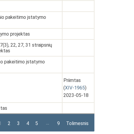
nio pakeitimo įstatymo
atymo projektas
7(3), 22, 27, 31 straipsnių
ektas
nio pakeitimo įstatymo
Priimtas
(
XIV-1965
)
2023-05-18
ktas
…
1
2
3
4
5
9
Tolimesnis