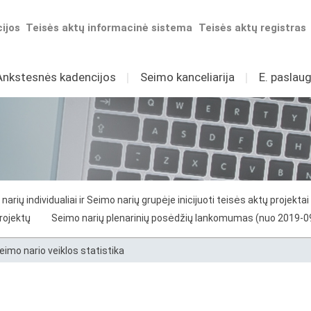
ijos
Teisės aktų informacinė sistema
Teisės aktų registras
Ankstesnės kadencijos
I
Seimo kanceliarija
I
E. paslaug
narių individualiai ir Seimo narių grupėje inicijuoti teisės aktų projektai
projektų
Seimo narių plenarinių posėdžių lankomumas (nuo 2019-0
eimo nario veiklos statistika