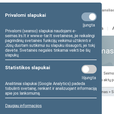
Numatomos transliac
Privalomi slapukai
Įjungta
Sudėtis
I
Veikla
I
Privalomi (seanso) slapukai naudojami e-
seimas.lrs.lt ir www.e-tar.lt svetainėse, jie reikalingi
pagrindinių svetainės funkcijų veikimui užtikrinti ir
Jūsų duotam sutikimui su slapuku išsaugoti, jei tokį
Seimo narių aktyvumas
davėte. Svetainės negalės tinkamai veikti be šių
slapukų.
Statistikos slapukai
Balsavimas už svarstomą dokumentą
Seimo 
Išjungta
Seimo narių inicijuoti pasiūlymai dėl teisės aktų 
Analitiniai slapukai (Google Analytics) padeda
tobulinti svetainę, renkant ir analizuojant informaciją
Pradžia
>
Statistika
>
Seimo narių aktyvumas
>
S
apie jos lankomumą.
Daugiau informacijos
Audrius Petrošius