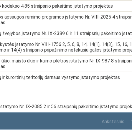
nio kodekso 4.85 straipsnio pakeitimo įstatymo projektas
os apsaugos rėmimo programos įstatymo Nr. VIII-2025 4 straips
tas
 žvejybos įstatymo Nr. IX-2389 6 ir 11 straipsnių pakeitimo įst
kystės įstatymo Nr. VIII-1756 2, 5, 6, 8, 14, 14(1), 14(3), 15, 16, 1
imo ir 14(4) straipsnio pripažinimo netekusiu galios įstatymo proj
ūkio, maisto ūkio ir kaimo plėtros įstatymo Nr. IX-987 8 straips
tas
 ir kurortinių teritorijų darnaus vystymo įstatymo projektas
įstatymo Nr. IX-2085 2 ir 56 straipsnių pakeitimo įstatymo proje
Ankstesnis