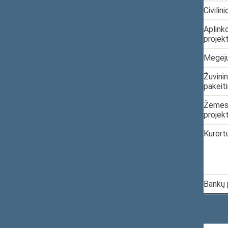
4.
2021-03-08
XIVP-325
Civili
5.
2021-03-15
XIVP-344
Aplink
projek
6.
2021-03-15
XIVP-345
Mėgėjų
7.
2021-03-15
XIVP-343
Žuvinin
pakeit
8.
2021-05-12
XIVP-478
Žemės 
projek
9.
2021-05-13
XIVP-485
Kurortų
10.
2021-05-14
XIVP-491
Bankų 
Rodomi įrašai nuo 1 iki 10 iš 82 įrašų