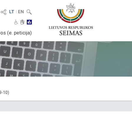
LT
I
EN
os (e. peticija)
9-10)