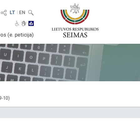
LT
I
EN
os (e. peticija)
9-10)