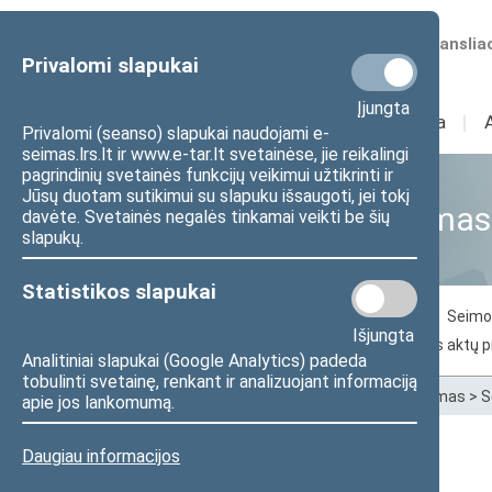
Numatomos transliac
Privalomi slapukai
Įjungta
Sudėtis
I
Veikla
I
Privalomi (seanso) slapukai naudojami e-
seimas.lrs.lt ir www.e-tar.lt svetainėse, jie reikalingi
pagrindinių svetainės funkcijų veikimui užtikrinti ir
Jūsų duotam sutikimui su slapuku išsaugoti, jei tokį
Seimo narių aktyvumas
davėte. Svetainės negalės tinkamai veikti be šių
slapukų.
Statistikos slapukai
Balsavimas už svarstomą dokumentą
Seimo 
Išjungta
Seimo narių inicijuoti pasiūlymai dėl teisės aktų 
Analitiniai slapukai (Google Analytics) padeda
tobulinti svetainę, renkant ir analizuojant informaciją
Pradžia
>
Statistika
>
Seimo narių aktyvumas
>
S
apie jos lankomumą.
Daugiau informacijos
Birutė Vėsaitė