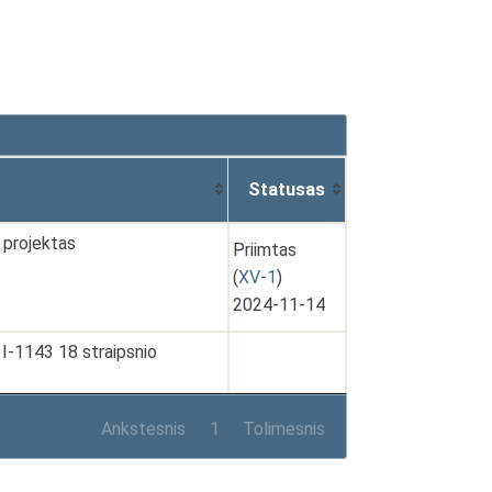
Statusas
 projektas
Priimtas
(
XV-1
)
2024-11-14
. I-1143 18 straipsnio
Ankstesnis
1
Tolimesnis