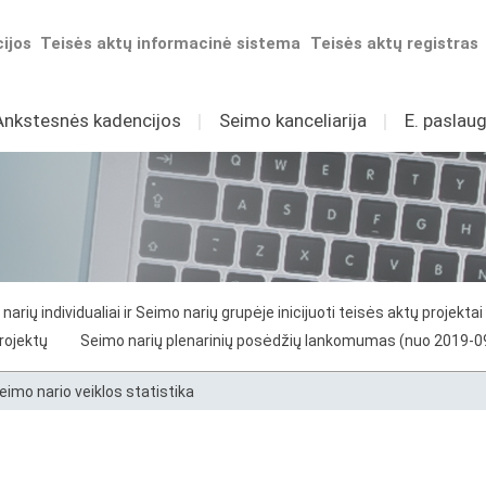
ijos
Teisės aktų informacinė sistema
Teisės aktų registras
Ankstesnės kadencijos
I
Seimo kanceliarija
I
E. paslaug
narių individualiai ir Seimo narių grupėje inicijuoti teisės aktų projektai
projektų
Seimo narių plenarinių posėdžių lankomumas (nuo 2019-0
eimo nario veiklos statistika