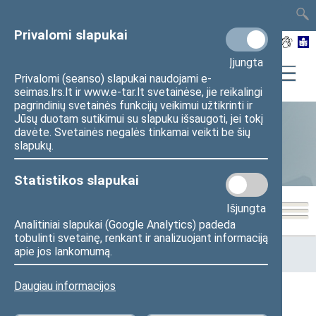
TAIS
TAR
LT
I
EN
Privalomi slapukai
Įjungta
Privalomi (seanso) slapukai naudojami e-
seimas.lrs.lt ir www.e-tar.lt svetainėse, jie reikalingi
pagrindinių svetainės funkcijų veikimui užtikrinti ir
Jūsų duotam sutikimui su slapuku išsaugoti, jei tokį
davėte. Svetainės negalės tinkamai veikti be šių
Seimo narių aktyvumas
slapukų.
Statistikos slapukai
Išjungta
Analitiniai slapukai (Google Analytics) padeda
tobulinti svetainę, renkant ir analizuojant informaciją
Pradžia
>
Statistika
>
Seimo narių aktyvumas
>
Seimo nario
apie jos lankomumą.
veiklos statistika
Daugiau informacijos