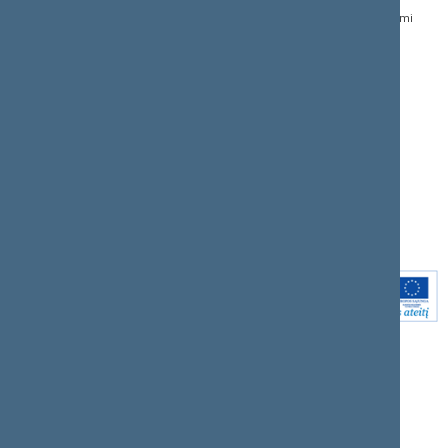
188605295
įstatymai
Dažnai užduodami
© Lietuvos Respublikos
klausimai (DUK)
Naujausi svetainės
Seimo kanceliarija,
dokumentai
biudžetinė įstaiga
Facebook
Korupcijos prevencija
Flickr
Pranešėjų apsauga
X.com
Nuorodos
Youtube
Svetainės žemėlapis
Instagram
Rodyklė (A - Z)
Linkedin
Paieška
Intranetas