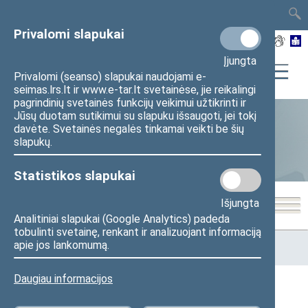
TAIS
TAR
LT
I
EN
Privalomi slapukai
Įjungta
Privalomi (seanso) slapukai naudojami e-
seimas.lrs.lt ir www.e-tar.lt svetainėse, jie reikalingi
pagrindinių svetainės funkcijų veikimui užtikrinti ir
Jūsų duotam sutikimui su slapuku išsaugoti, jei tokį
davėte. Svetainės negalės tinkamai veikti be šių
Seimo narių aktyvumas
slapukų.
Statistikos slapukai
Išjungta
Analitiniai slapukai (Google Analytics) padeda
tobulinti svetainę, renkant ir analizuojant informaciją
Pradžia
>
Statistika
>
Seimo narių aktyvumas
>
Seimo nario
apie jos lankomumą.
veiklos statistika
Daugiau informacijos