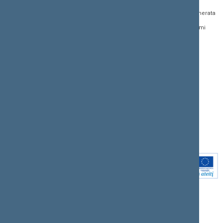
saugomi Juridinių
aktų projektai
asmenų registre, kodas
Naujienų prenumerata
Naujausi įsigalioję
188605295
įstatymai
Dažnai užduodami
© Lietuvos Respublikos
klausimai (DUK)
Naujausi svetainės
Seimo kanceliarija,
dokumentai
biudžetinė įstaiga
Facebook
Korupcijos prevencija
Flickr
Pranešėjų apsauga
X.com
Nuorodos
Youtube
Svetainės žemėlapis
Instagram
Rodyklė (A - Z)
Linkedin
Paieška
Intranetas