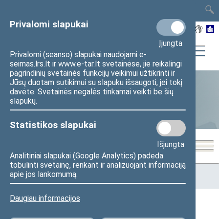
TAIS
TAR
LT
I
EN
Privalomi slapukai
Įjungta
Privalomi (seanso) slapukai naudojami e-
seimas.lrs.lt ir www.e-tar.lt svetainėse, jie reikalingi
pagrindinių svetainės funkcijų veikimui užtikrinti ir
Jūsų duotam sutikimui su slapuku išsaugoti, jei tokį
davėte. Svetainės negalės tinkamai veikti be šių
Seimo narių aktyvumas
slapukų.
Statistikos slapukai
Išjungta
Analitiniai slapukai (Google Analytics) padeda
tobulinti svetainę, renkant ir analizuojant informaciją
Pradžia
>
Statistika
>
Seimo narių aktyvumas
>
Seimo nario
apie jos lankomumą.
veiklos statistika
Daugiau informacijos