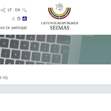
LT
I
EN
os (e. peticija)
9-10)