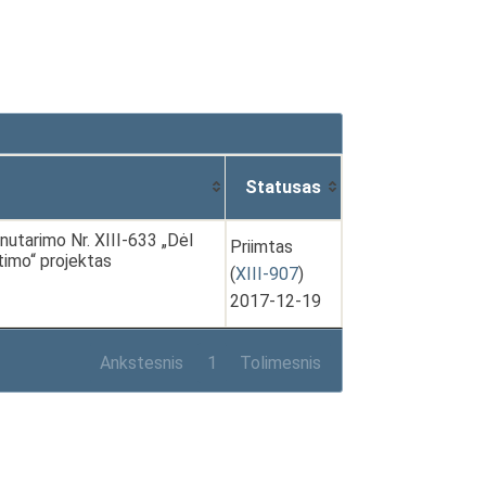
Statusas
utarimo Nr. XIII-633 „Dėl
Priimtas
timo“ projektas
(
XIII-907
)
2017-12-19
Ankstesnis
1
Tolimesnis