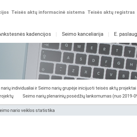
ijos
Teisės aktų informacinė sistema
Teisės aktų registras
Ankstesnės kadencijos
I
Seimo kanceliarija
I
E. paslaug
narių individualiai ir Seimo narių grupėje inicijuoti teisės aktų projektai
projektų
Seimo narių plenarinių posėdžių lankomumas (nuo 2019-0
eimo nario veiklos statistika