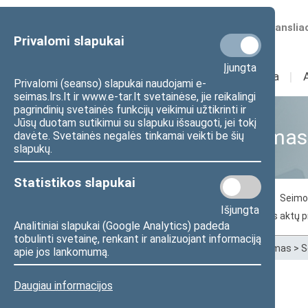
Numatomos transliac
Privalomi slapukai
Įjungta
Sudėtis
I
Veikla
I
Privalomi (seanso) slapukai naudojami e-
seimas.lrs.lt ir www.e-tar.lt svetainėse, jie reikalingi
pagrindinių svetainės funkcijų veikimui užtikrinti ir
Jūsų duotam sutikimui su slapuku išsaugoti, jei tokį
Seimo narių aktyvumas
davėte. Svetainės negalės tinkamai veikti be šių
slapukų.
Statistikos slapukai
Balsavimas už svarstomą dokumentą
Seimo 
Išjungta
Seimo narių inicijuoti pasiūlymai dėl teisės aktų 
Analitiniai slapukai (Google Analytics) padeda
tobulinti svetainę, renkant ir analizuojant informaciją
Pradžia
>
Statistika
>
Seimo narių aktyvumas
>
S
apie jos lankomumą.
Daugiau informacijos
Zenonas Streikus