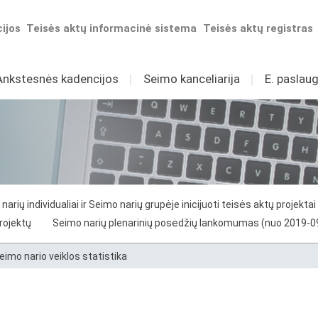
ijos
Teisės aktų informacinė sistema
Teisės aktų registras
Ankstesnės kadencijos
I
Seimo kanceliarija
I
E. paslaug
narių individualiai ir Seimo narių grupėje inicijuoti teisės aktų projektai
projektų
Seimo narių plenarinių posėdžių lankomumas (nuo 2019-0
eimo nario veiklos statistika