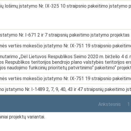
nių lošimų įstatymo Nr. IX-325 10 straipsnio pakeitimo įstatymo 
įstatymo Nr. I-671 2 ir 7 straipsnių pakeitimo įstatymo projektas
inės vertės mokesčio įstatymo Nr. IX-751 19 straipsnio pakeitim
nutarimo „Dėl Lietuvos Respublikos Seimo 2020 m. birželio 4 d. n
s Respublikos teritorijos bendrojo plano valstybės teritorijos er
ijos naudojimo funkcinių prioritetų patvirtinimo“ pakeitimo“ projek
inės vertės mokesčio įstatymo Nr. IX-751 19 straipsnio pakeitim
o įstatymo Nr. I-1489 2, 7, 9, 40, 43 ir 47 straipsnių pakeitimo 
Ankstesnis
1
niai projektų variantai.