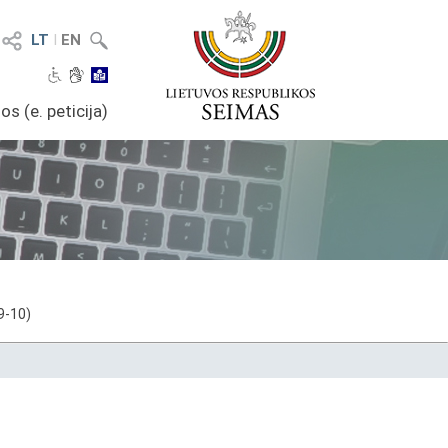
LT
I
EN
os (e. peticija)
9-10)