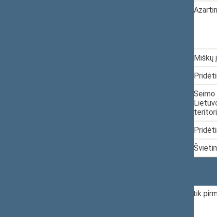
5.
2021-04-01
XIVP-392
Azarti
6.
2021-04-06
XIVP-402
Miškų 
7.
2021-04-09
XIVP-408
Pridėt
8.
2021-04-09
XIVP-407
Seimo 
Lietuvo
teritor
9.
2021-04-13
XIVP-412
Pridėt
10.
2021-04-28
XIVP-441
Švietim
Rodomi įrašai nuo 1 iki 10 iš 93 įrašų
Pateikiamoje statistikoje skaičiuojami tik pirmi