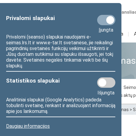
Numatomos transliac
Privalomi slapukai
Įjungta
Sudėtis
I
Veikla
I
Privalomi (seanso) slapukai naudojami e-
seimas.lrs.lt ir www.e-tar.lt svetainėse, jie reikalingi
pagrindinių svetainės funkcijų veikimui užtikrinti ir
Jūsų duotam sutikimui su slapuku išsaugoti, jei tokį
Seimo narių aktyvumas
davėte. Svetainės negalės tinkamai veikti be šių
slapukų.
Statistikos slapukai
Balsavimas už svarstomą dokumentą
Seimo 
Išjungta
Seimo narių inicijuoti pasiūlymai dėl teisės aktų 
Analitiniai slapukai (Google Analytics) padeda
tobulinti svetainę, renkant ir analizuojant informaciją
Pradžia
>
Statistika
>
Seimo narių aktyvumas
>
S
apie jos lankomumą.
Daugiau informacijos
Vigilijus Jukna