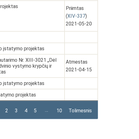
projektas
Priimtas
(
XIV-337
)
2021-05-20
o įstatymo projektas
utarimo Nr. XIII-3021 „Dėl
Atmestas
dvinio vystymo krypčių ir
2021-04-15
tas
o įstatymo projektas
įstatymo projektas
…
2
3
4
5
10
Tolimesnis