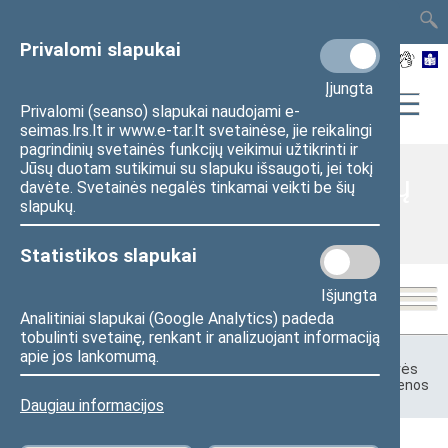
TAIS
TAR
LT
I
EN
Privalomi slapukai
Įjungta
Privalomi (seanso) slapukai naudojami e-
seimas.lrs.lt ir www.e-tar.lt svetainėse, jie reikalingi
pagrindinių svetainės funkcijų veikimui užtikrinti ir
Jūsų duotam sutikimui su slapuku išsaugoti, jei tokį
Valstybės švenčių ir atmintinų
davėte. Svetainės negalės tinkamai veikti be šių
slapukų.
dienų renginiai
Statistikos slapukai
Išjungta
Analitiniai slapukai (Google Analytics) padeda
tobulinti svetainę, renkant ir analizuojant informaciją
Pradžia
>
Visuomenei ir žiniasklaidai
>
Valstybės švenčių ir
apie jos lankomumą.
atmintinų dienų renginiai
>
Ankstesni Sausio 13-osios – Laisvės
gynėjų dienos minėjimo renginiai
>
2017 m. Laisvės gynėjų dienos
minėjimo renginiai
Daugiau informacijos