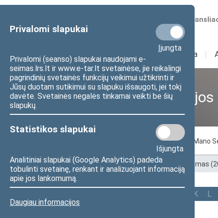
Numatomos transliac
Privalomi slapukai
Įjungta
Sudėtis
I
Veikla
I
Privalomi (seanso) slapukai naudojami e-
seimas.lrs.lt ir www.e-tar.lt svetainėse, jie reikalingi
pagrindinių svetainės funkcijų veikimui užtikrinti ir
Jūsų duotam sutikimui su slapuku išsaugoti, jei tokį
Ankstesnės kadencijos
davėte. Svetainės negalės tinkamai veikti be šių
slapukų.
Statistikos slapukai
Pagal abėcėlę
Pagal apygardas
Mano S
Išjungta
Analitiniai slapukai (Google Analytics) padeda
Pradžia
>
Ankstesnės kadencijos
>
XIII Seimas (
tobulinti svetainę, renkant ir analizuojant informaciją
apie jos lankomumą.
Visi
A
B
Č
D
F
G
J
K
L
Daugiau informacijos