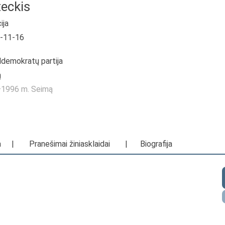
eckis
ija
2-11-16
ldemokratų partija
ą
2—1996 m. Seimą
a
|
Pranešimai žiniasklaidai
|
Biografija