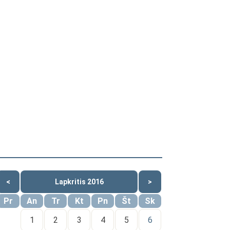
<
Lapkritis 2016
>
Pr
An
Tr
Kt
Pn
Št
Sk
1
2
3
4
5
6