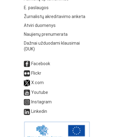
E. paslaugos
Žurnalistų akreditavimo anketa
Atviri duomenys
Naujienų prenumerata
Dažnai užduodami klausimai
(DUK)
Facebook
Flickr
X.com
Youtube
Instagram
Linkedin