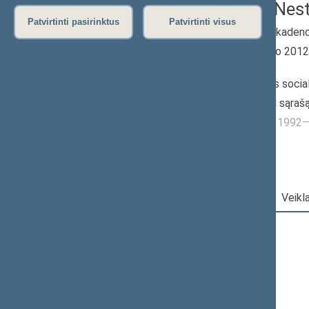
Antanas Nest
Patvirtinti pasirinktus
Patvirtinti visus
2012–2016 m. kadenc
Seimo narys nuo 201
iki 2016-11-14
Iškėlė: Lietuvos socia
Išrinktas: Pagal sąraš
Buvo išrinktas į 199
Darbotvarkė
|
Pareigos
|
Veikl
2016 m. lapkričio 14 d.
Šią dieną darbotvarkės nėra