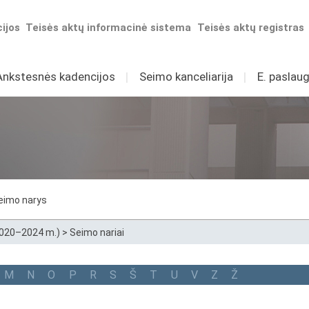
ijos
Teisės aktų informacinė sistema
Teisės aktų registras
Ankstesnės kadencijos
I
Seimo kanceliarija
I
E. paslaug
eimo narys
2020–2024 m.)
>
Seimo nariai
M
N
O
P
R
S
Š
T
U
V
Z
Ž