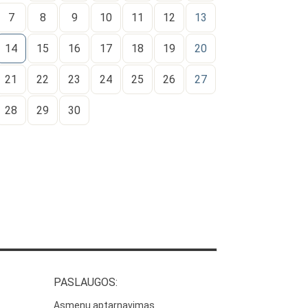
7
8
9
10
11
12
13
14
15
16
17
18
19
20
21
22
23
24
25
26
27
28
29
30
PASLAUGOS:
Asmenų aptarnavimas