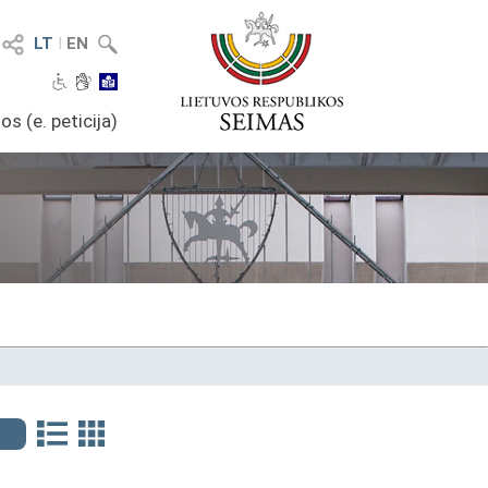
LT
I
EN
os (e. peticija)