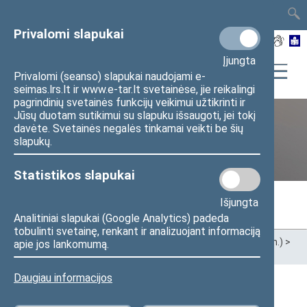
TAIS
TAR
LT
I
EN
Privalomi slapukai
Įjungta
Privalomi (seanso) slapukai naudojami e-
seimas.lrs.lt ir www.e-tar.lt svetainėse, jie reikalingi
pagrindinių svetainės funkcijų veikimui užtikrinti ir
Jūsų duotam sutikimui su slapuku išsaugoti, jei tokį
davėte. Svetainės negalės tinkamai veikti be šių
Ankstesnės kadencijos
slapukų.
Statistikos slapukai
Išjungta
Analitiniai slapukai (Google Analytics) padeda
tobulinti svetainę, renkant ir analizuojant informaciją
Pradžia
>
Ankstesnės kadencijos
>
XIII Seimas (2020–2024 m.)
>
apie jos lankomumą.
Seimo nariai
Daugiau informacijos
Visi
A
Ą
B
Č
D
F
G
H
J
K
L
M
N
O