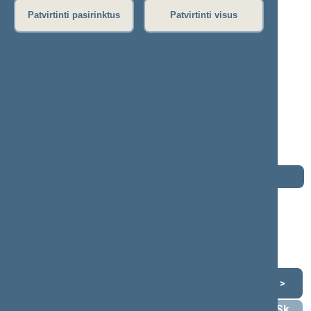
P
R
S
Š
T
U
V
Z
Ž
Patvirtinti pasirinktus
Patvirtinti visus
Angelė Jakavonytė
2020–2024 m. kadencija
Seimo narė nuo 2022-11-15
iki 2024-11-14
Iškėlė: Tėvynės sąjunga – Lietuvos
krikščionys demokratai
Išrinkta: Pagal sąrašą
Darbotvarkė
2024 m. lapkričio 14 d.
Šią dieną darbotvarkės nėra
Lapkritis 2024
<
>
Pr
An
Tr
Kt
Pn
Št
Sk