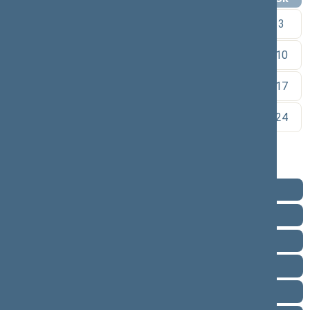
1
2
3
4
5
6
7
8
9
10
11
12
13
14
15
16
17
18
19
20
21
22
23
24
25
26
27
28
29
30
Pareigos
Veikla
Pranešimai žiniasklaidai
Ataskaitos
Biografija