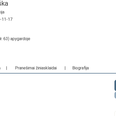
ška
ija
8-11-17
Nr. 63) apygardoje
a
|
Pranešimai žiniasklaidai
|
Biografija