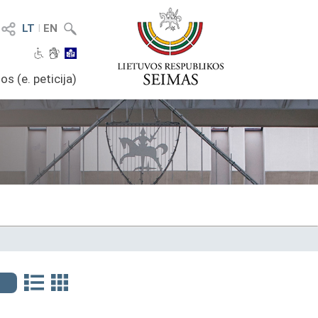
LT
I
EN
os (e. peticija)