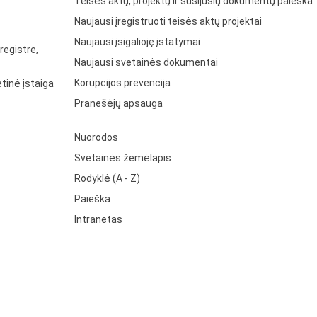
Teisės aktų, projektų ir susijusių dokumentų paieška
Naujausi įregistruoti teisės aktų projektai
Naujausi įsigalioję įstatymai
registre,
Naujausi svetainės dokumentai
Korupcijos prevencija
tinė įstaiga
Pranešėjų apsauga
Nuorodos
Svetainės žemėlapis
Rodyklė (A - Z)
Paieška
Intranetas