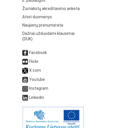
E. paslaugos
Žurnalistų akreditavimo anketa
Atviri duomenys
Naujienų prenumerata
Dažnai užduodami klausimai
(DUK)
Facebook
Flickr
X.com
Youtube
Instagram
Linkedin