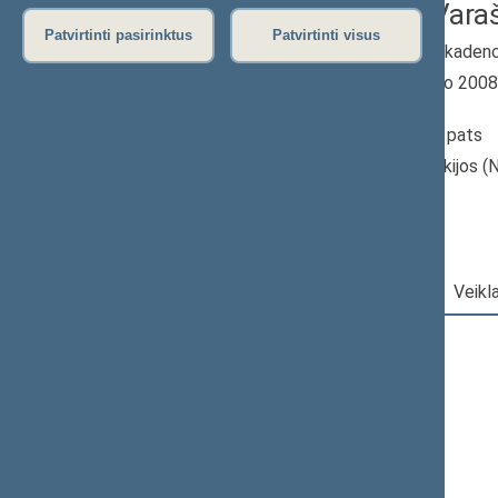
Mantas Vara
Patvirtinti pasirinktus
Patvirtinti visus
2008–2012 m. kadenc
Seimo narys nuo 200
iki 2012-11-16
Iškėlė: Išsikėlė pats
Išrinktas: Suvalkijos (
Darbotvarkė
|
Pareigos
|
Veikl
2012 m. lapkričio 16 d.
Šią dieną darbotvarkės nėra