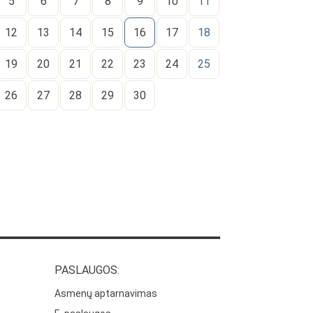
5
6
7
8
9
10
11
12
13
14
15
16
17
18
19
20
21
22
23
24
25
26
27
28
29
30
PASLAUGOS:
Asmenų aptarnavimas