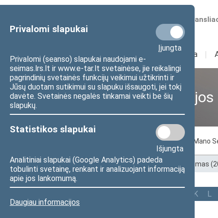
Numatomos transliac
Privalomi slapukai
Įjungta
Sudėtis
I
Veikla
I
Privalomi (seanso) slapukai naudojami e-
seimas.lrs.lt ir www.e-tar.lt svetainėse, jie reikalingi
pagrindinių svetainės funkcijų veikimui užtikrinti ir
Jūsų duotam sutikimui su slapuku išsaugoti, jei tokį
Ankstesnės kadencijos
davėte. Svetainės negalės tinkamai veikti be šių
slapukų.
Statistikos slapukai
Pagal abėcėlę
Pagal apygardas
Mano S
Išjungta
Analitiniai slapukai (Google Analytics) padeda
Pradžia
>
Ankstesnės kadencijos
>
XIII Seimas (
tobulinti svetainę, renkant ir analizuojant informaciją
apie jos lankomumą.
Visi
A
B
Č
D
E
G
J
K
L
Daugiau informacijos