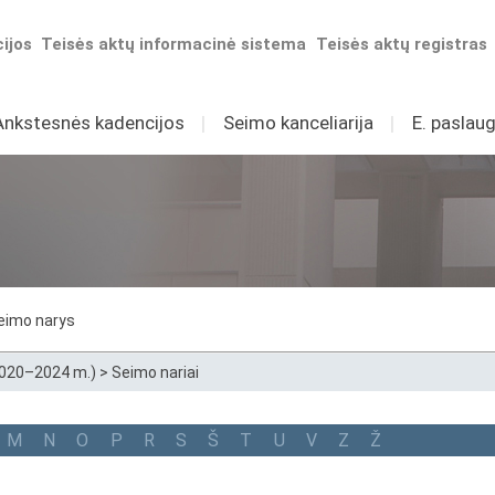
ijos
Teisės aktų informacinė sistema
Teisės aktų registras
Ankstesnės kadencijos
I
Seimo kanceliarija
I
E. paslaug
eimo narys
2020–2024 m.)
>
Seimo nariai
M
N
O
P
R
S
Š
T
U
V
Z
Ž