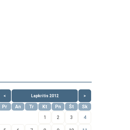
<
Lapkritis 2012
>
Pr
An
Tr
Kt
Pn
Št
Sk
1
2
3
4