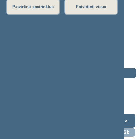
S
Š
T
U
V
Z
Ž
Patvirtinti pasirinktus
Patvirtinti visus
Andrius Šedžius
2008–2012 m. kadencija
Seimo narys nuo 2008-11-17
iki 2012-11-16
Iškėlė: Lietuvos socialdemokratų partija
Išrinktas: Saulės (Nr. 24) apygardoje
Darbotvarkė
2012 m. lapkričio 16 d.
Šią dieną darbotvarkės nėra
Lapkritis 2012
<
>
Pr
An
Tr
Kt
Pn
Št
Sk