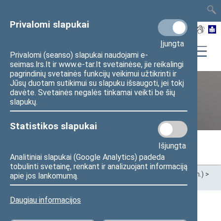
TAIS
TAR
LT
I
EN
Privalomi slapukai
Įjungta
Privalomi (seanso) slapukai naudojami e-
seimas.lrs.lt ir www.e-tar.lt svetainėse, jie reikalingi
pagrindinių svetainės funkcijų veikimui užtikrinti ir
Jūsų duotam sutikimui su slapuku išsaugoti, jei tokį
davėte. Svetainės negalės tinkamai veikti be šių
Ankstesnės kadencijos
slapukų.
Statistikos slapukai
Išjungta
Analitiniai slapukai (Google Analytics) padeda
tobulinti svetainę, renkant ir analizuojant informaciją
Pradžia
>
Ankstesnės kadencijos
>
XIII Seimas (2020–2024 m.)
>
apie jos lankomumą.
Seimo nariai
Daugiau informacijos
Visi
A
B
Č
D
E
G
J
K
L
M
N
O
P
R