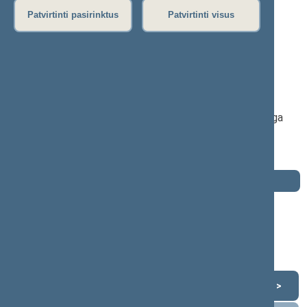
P
R
S
Š
T
U
V
Z
Ž
Patvirtinti pasirinktus
Patvirtinti visus
Aušrinė Norkienė
2020–2024 m. kadencija
Seimo narė nuo 2020-11-13
iki 2024-11-14
Iškėlė: Lietuvos valstiečių ir žaliųjų sąjunga
Išrinkta: Pagal sąrašą
Buvo išrinkta į 2016—2020 m. Seimą
Darbotvarkė
2024 m. lapkričio 14 d.
Šią dieną darbotvarkės nėra
Lapkritis 2024
<
>