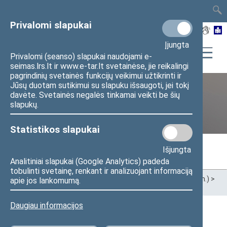
TAIS
TAR
LT
I
EN
Privalomi slapukai
Įjungta
Privalomi (seanso) slapukai naudojami e-
seimas.lrs.lt ir www.e-tar.lt svetainėse, jie reikalingi
pagrindinių svetainės funkcijų veikimui užtikrinti ir
Jūsų duotam sutikimui su slapuku išsaugoti, jei tokį
davėte. Svetainės negalės tinkamai veikti be šių
Ankstesnės kadencijos
slapukų.
Statistikos slapukai
Išjungta
Analitiniai slapukai (Google Analytics) padeda
tobulinti svetainę, renkant ir analizuojant informaciją
Pradžia
>
Ankstesnės kadencijos
>
XIII Seimas (2020–2024 m.)
>
apie jos lankomumą.
Seimo nariai
Daugiau informacijos
Visi
A
Ą
B
Č
D
F
G
H
J
K
L
M
N
O