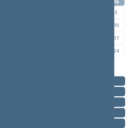
Pr
An
Tr
Kt
Pn
Št
Sk
1
2
3
4
5
6
7
8
9
10
11
12
13
14
15
16
17
18
19
20
21
22
23
24
25
26
27
28
29
30
Pareigos
Veikla
Pranešimai žiniasklaidai
Ataskaitos
Biografija