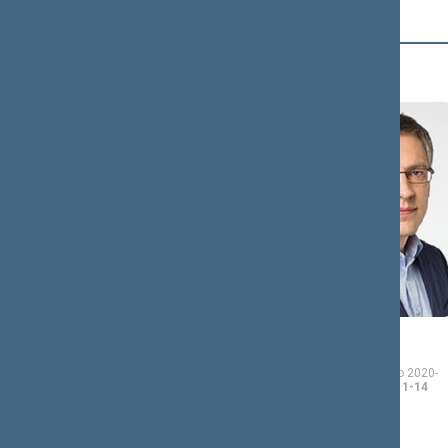
B (12)
Andrius
Vytautas
BAGDONAS
BAKAS
Seimo narys nuo 2020-
Seimo narys nuo 2020-
11-13
iki 2024-11-14
11-13
iki 2024-11-14