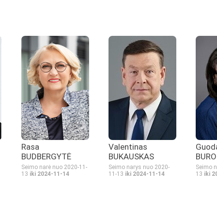
Rasa
Valentinas
Guod
BUDBERGYTĖ
BUKAUSKAS
BURO
Seimo narė nuo 2020-11-
Seimo narys nuo 2020-
Seimo n
13
iki 2024-11-14
11-13
iki 2024-11-14
13
iki 