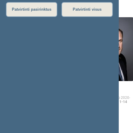
A (8)
Patvirtinti pasirinktus
Patvirtinti visus
Kasparas
Virgilijus
ADOMAITIS
ALEKNA
Seimo narys nuo 2020-
Seimo narys nuo 2020-
11-13
iki 2024-11-14
11-13
iki 2024-11-14