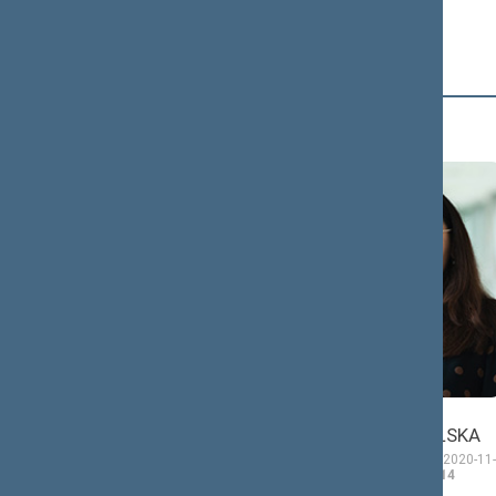
D (4)
Morgana
Ewelina
DANIELĖ
DOBROWOLSKA
Seimo narė nuo 2020-11-
Seimo narė nuo 2020-11-
13
iki 2024-11-14
13
iki 2024-11-14