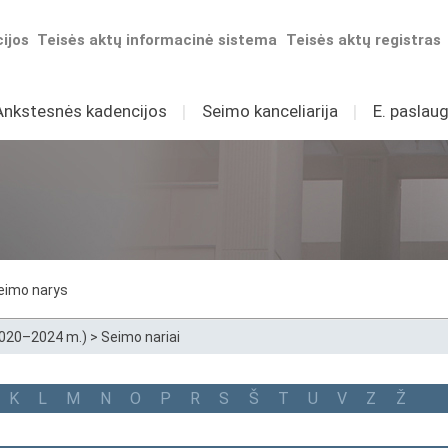
ijos
Teisės aktų informacinė sistema
Teisės aktų registras
Ankstesnės kadencijos
I
Seimo kanceliarija
I
E. paslaug
eimo narys
2020–2024 m.)
>
Seimo nariai
K
L
M
N
O
P
R
S
Š
T
U
V
Z
Ž