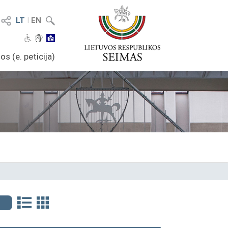
LT
I
EN
os (e. peticija)