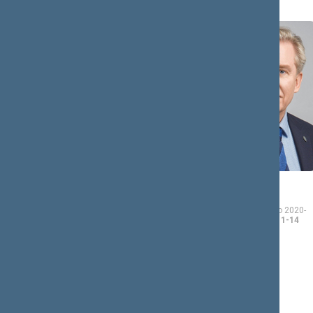
Dalia
Audronius
ASANAVIČIŪTĖ-
AŽUBALIS
GRUŽAUSKIENĖ
Seimo narys nuo 2020-
11-13
iki 2024-11-14
Seimo narė nuo 2020-11-
13
iki 2024-11-14