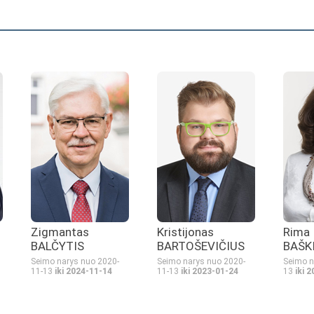
Zigmantas
Kristijonas
Rima
BALČYTIS
BARTOŠEVIČIUS
BAŠK
Seimo narys nuo 2020-
Seimo narys nuo 2020-
Seimo n
11-13
iki 2024-11-14
11-13
iki 2023-01-24
13
iki 