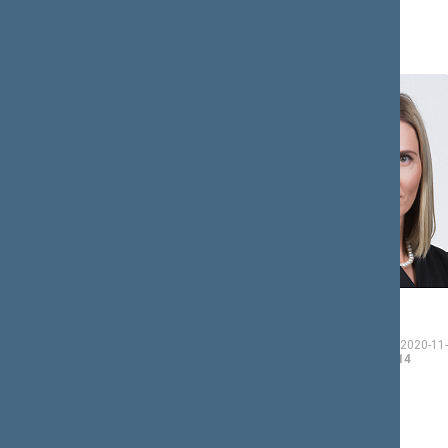
Tomas
Agnė
BIČIŪNAS
BILOTAITĖ
Seimo narys nuo 2020-
Seimo narė nuo 2020-11-
11-13
iki 2024-11-14
13
iki 2024-11-14