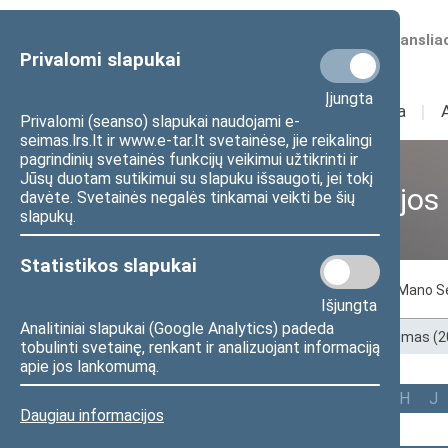
Numatomos transliac
Privalomi slapukai
Įjungta
Sudėtis
I
Veikla
I
Privalomi (seanso) slapukai naudojami e-
seimas.lrs.lt ir www.e-tar.lt svetainėse, jie reikalingi
pagrindinių svetainės funkcijų veikimui užtikrinti ir
Jūsų duotam sutikimui su slapuku išsaugoti, jei tokį
Ankstesnės kadencijos
davėte. Svetainės negalės tinkamai veikti be šių
slapukų.
Statistikos slapukai
Pagal abėcėlę
Pagal apygardas
Mano S
Išjungta
Analitiniai slapukai (Google Analytics) padeda
Pradžia
>
Ankstesnės kadencijos
>
XIII Seimas (
tobulinti svetainę, renkant ir analizuojant informaciją
apie jos lankomumą.
Visi
A
Ą
B
Č
D
F
G
H
J
Daugiau informacijos