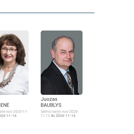
Juozas
IENĖ
BAUBLYS
arė nuo 2020-11-
Seimo narys nuo 2020-
2024-11-14
11-13
iki 2024-11-14