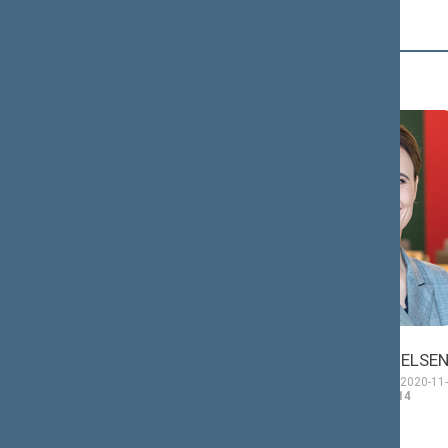
Č (2)
Antanas
Viktorija
ČEPONONIS
ČMILYTĖ-NIELSE
Seimo narys nuo 2020-
Seimo narė nuo 2020-11-
11-13
iki 2024-11-14
13
iki 2024-11-14