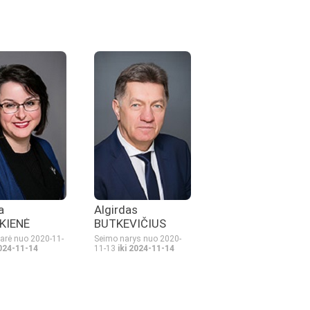
a
Algirdas
KIENĖ
BUTKEVIČIUS
arė nuo 2020-11-
Seimo narys nuo 2020-
2024-11-14
11-13
iki 2024-11-14