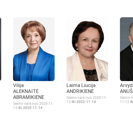
Vilija
Laima Liucija
Arvyd
ALEKNAITĖ
ANDRIKIENĖ
ANUŠ
ABRAMIKIENĖ
Seimo narė nuo 2020-11-
Seimo n
13
iki 2022-11-14
11-13
i
Seimo narė nuo 2020-11-
13
iki 2024-11-14