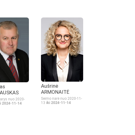
Aušrinė
as
ARMONAITĖ
AUSKAS
Seimo narė nuo 2020-11-
arys nuo 2020-
13
iki 2024-11-14
ki 2024-11-14