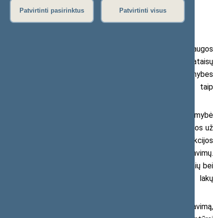
2022 m. kovo 24 d. pranešimas žiniasklaidai (
daugiau
Patvirtinti pasirinktus
Patvirtinti visus
naujienų
)
Seimas po pateikimo pritarė Aplinkos apsaugos
įstatymo ir Administracinių nusižengimų kodekso pataisų
paketui, kuriuo norima užtikrinti platesnes galimybes
visuomenei įsitraukti į aplinkosauginius sprendimus, taip
įgyvendinant Orhuso konvencijos rekomendacijas.
Pataisomis taip pat griežtinama atsakomybė
aplinkosaugos reikalavimų pažeidėjams, didinamos baudos už
netvarkingą alyvos atliekų tvarkymą, įtvirtinamos sankcijos
nesilaikantiems biologinių atliekų tvarkymo reikalavimų.
Sugriežtinamas ir organinius tirpiklius naudojančių įrenginių bei
transporto priemonių apdailai naudojamų dažų ir lakų
naudojimas.
„Taip pat keičiame taršos leidimų reglamentavimą,