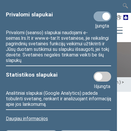
TAIS
TAR
LT
I
EN
Privalomi slapukai
Įjungta
Privalomi (seanso) slapukai naudojami e-
seimas.lrs.lt ir www.e-tar.lt svetainėse, jie reikalingi
pagrindinių svetainės funkcijų veikimui užtikrinti ir
Jūsų duotam sutikimui su slapuku išsaugoti, jei tokį
davėte. Svetainės negalės tinkamai veikti be šių
Ankstesnės kadencijos
slapukų.
Statistikos slapukai
Pradžia
>
Ankstesnės kadencijos
>
XIII Seimas (2020–2024 m.)
>
Išjungta
Seimo nariai
>
Pranešimai žiniasklaidai
Analitiniai slapukai (Google Analytics) padeda
tobulinti svetainę, renkant ir analizuojant informaciją
Seimo nario S. Gentvilo pranešimas: Seimas
apie jos lankomumą.
pritaria parlamentaro siūlymui, kad saugant
Daugiau informacijos
aplinką aktyviau įsitrauktų piliečiai