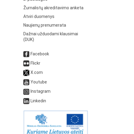
Žurnalistų akreditavimo anketa
Atviri duomenys
Naujienų prenumerata
Dažnai užduodami klausimai
(DUK)
Facebook
Flickr
X.com
Youtube
Instagram
Linkedin