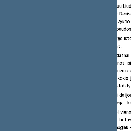
„Šiandien turėjau įdomų pokalbį su Liudm
kurių 200 tūkstančių yra vaikai. Ponios Denis
Ukraina turi duomenis tų žmonių, kurie vykdo 
tokių stiprių priemonių“, – surengtoje spaudo
Spaudos konferencijoje dalyvavęs istori
režimų praeityje vykdytomis praktikomis.
„Stebint įvykius Ukrainoje, mes dažnai 
gyventojų perkėlimai, išvežimai iš Ukrainos, įsig
praktikomis, kurias vykdė du totalitariniai r
kelintą kartą mes sakome vis po kažkokio įvy
organizacijų ir politikų dėmesį siekiant stabdy
Konferencijoje istorine patirtimi dalij
puikiai supranta dabar vykstančią situaciją Ukr
„Mes tai puikiai suprantame dėl vien
genocidas, kaip seniau buvo vykdomas Lietuvo
laikotarpį iš Lietuvos buvo ištremta daugiau 