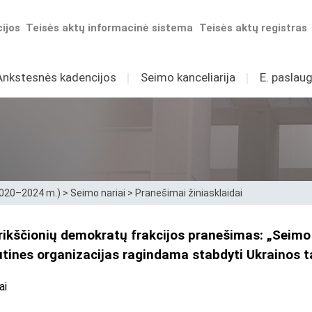
ijos
Teisės aktų informacinė sistema
Teisės aktų registras
Ankstesnės kadencijos
I
Seimo kanceliarija
I
E. paslaug
2020–2024 m.)
>
Seimo nariai
>
Pranešimai žiniasklaidai
ikščionių demokratų frakcijos pranešimas: „Seimo L
autines organizacijas ragindama stabdyti Ukrainos t
ai