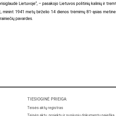
risiglaudė Lietuvoje“, – pasakojo Lietuvos politinių kalinių ir tre
 minint 1941 metų birželio 14 dienos trėmimų 81-ąsias metines,
rainiečių pavardes.
TIESIOGINĖ PRIEIGA:
Teisės aktų registras
Teisės aktų, projektų ir susijusių dokumentų paieška