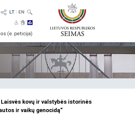
LT
I
EN
os (e. peticija)
aisvės kovų ir valstybės istorinės
autos ir vaikų genocidą“