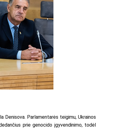
ila Denisova. Parlamentarės teigimu, Ukrainos
idedančius prie genocido įgyvendinimo, todėl