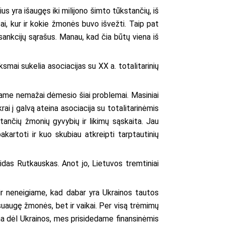
us yra išaugęs iki milijono šimto tūkstančių, iš
ai, kur ir kokie žmonės buvo išvežti. Taip pat
sankcijų sąrašus. Manau, kad čia būtų viena iš
smai sukelia asociacijas su XX a. totalitarinių
džiame nemažai dėmesio šiai problemai. Masiniai
ikrai į galvą ateina asociacija su totalitarinėmis
stančių žmonių gyvybių ir likimų sąskaita. Jau
kartoti ir kuo skubiau atkreipti tarptautinių
 Gvidas Rutkauskas. Anot jo, Lietuvos tremtiniai
ir neneigiame, kad dabar yra Ukrainos tautos
uaugę žmonės, bet ir vaikai. Per visą trėmimų
ena dėl Ukrainos, mes prisidedame finansinėmis