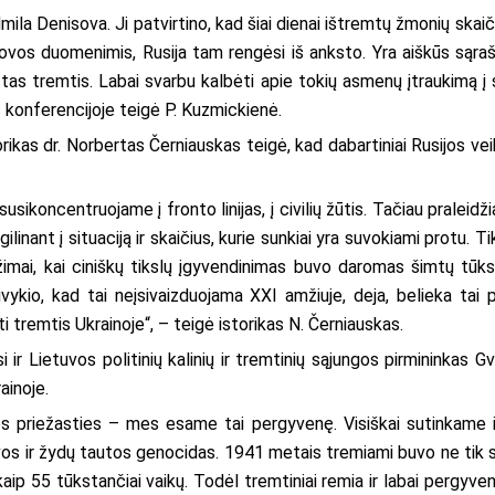
ila Denisova. Ji patvirtino, kad šiai dienai ištremtų žmonių skaiči
ovos duomenimis, Rusija tam rengėsi iš anksto. Yra aiškūs sąraš
tas tremtis. Labai svarbu kalbėti apie tokių asmenų įtraukimą į 
s konferencijoje teigė P. Kuzmickienė.
kas dr. Norbertas Černiauskas teigė, kad dabartiniai Rusijos veik
susikoncentruojame į fronto linijas, į civilių žūtis. Tačiau pralei
ilinant į situaciją ir skaičius, kurie sunkiai yra suvokiami protu. T
ežimai, kai ciniškų tikslų įgyvendinimas buvo daromas šimtų tūk
kio, kad tai neįsivaizduojama XXI amžiuje, deja, belieka tai pa
ti tremtis Ukrainoje“, – teigė istorikas N. Černiauskas.
osi ir Lietuvos politinių kalinių ir tremtinių sąjungos pirmininkas
ainoje.
os priežasties – mes esame tai pergyvenę. Visiškai sutinkame 
s ir žydų tautos genocidas. 1941 metais tremiami buvo ne tik s
kaip 55 tūkstančiai vaikų. Todėl tremtiniai remia ir labai pergyv