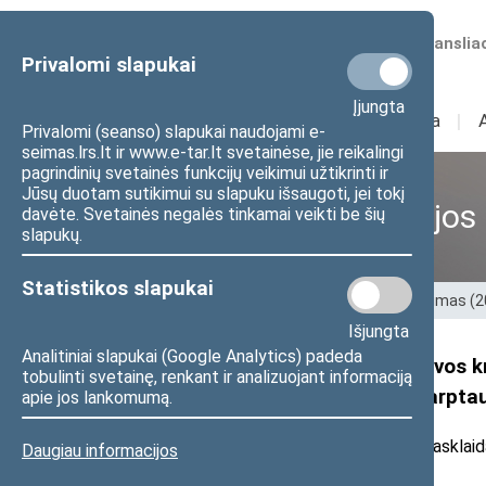
Numatomos transliac
Privalomi slapukai
Įjungta
Sudėtis
I
Veikla
I
Privalomi (seanso) slapukai naudojami e-
seimas.lrs.lt ir www.e-tar.lt svetainėse, jie reikalingi
pagrindinių svetainės funkcijų veikimui užtikrinti ir
Jūsų duotam sutikimui su slapuku išsaugoti, jei tokį
Ankstesnės kadencijos
davėte. Svetainės negalės tinkamai veikti be šių
slapukų.
Statistikos slapukai
Pradžia
>
Ankstesnės kadencijos
>
XIII Seimas (
Išjungta
Analitiniai slapukai (Google Analytics) padeda
Seimo Tėvynės sąjungos-Lietuvos kr
tobulinti svetainę, renkant ir analizuojant informaciją
atminties komisija kreipsis į tarpt
apie jos lankomumą.
2022 m. gegužės 11 d. pranešimas žiniasklaid
Daugiau informacijos