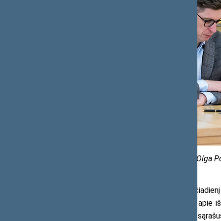
Seimo kanceliarijos nuotr. (aut. Olga 
Seimo narė P. Kuzmickienė trečiadienį
institucijos turi daug tikslių duomenų apie
Seimo narė siūlo juos įtraukti į sankcijų sąrašu