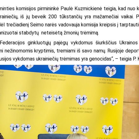
minties komisijos pirmininkė Paulė Kuzmickienė teigia, kad nuo 
rainiečių, iš jų beveik 200 tūkstančių yra mažamečiai vaikai. P
l trečiadienį Seimo narės vadovauja komisija kreipsis į tarptaut
anizuotai stabdytų neteisėtą žmonių trėmimą.
 Federacijos ginkluotųjų pajėgų vykdomus šiurkščius Ukrainos 
ami nežinomomis kryptimis, tremiami iš savo namų. Rusijoje depo
Rusijos vykdomas ukrainiečių trėmimas yra genocidas“, – teigia P.