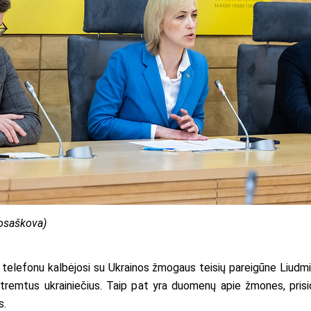
Posaškova)
 telefonu kalbėjosi su Ukrainos žmogaus teisių pareigūne Liudm
 ištremtus ukrainiečius. Taip pat yra duomenų apie žmones, pris
s.