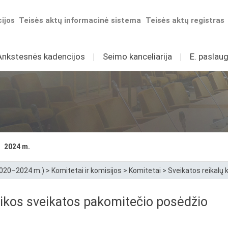
ijos
Teisės aktų informacinė sistema
Teisės aktų registras
Ankstesnės kadencijos
I
Seimo kanceliarija
I
E. paslaug
2024 m.
2020–2024 m.)
>
Komitetai ir komisijos
>
Komitetai
>
Sveikatos reikalų
hikos sveikatos pakomitečio posėdžio