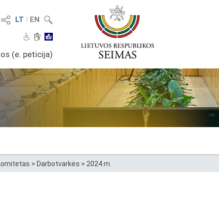
LT
I
EN
os (e. peticija)
 komitetas
>
Darbotvarkės
>
2024 m.