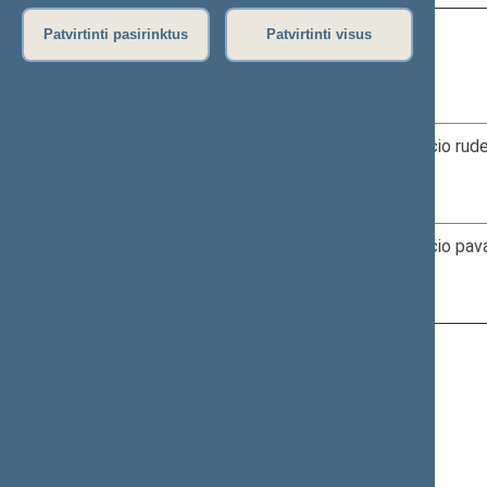
Patvirtinti pasirinktus
Patvirtinti visus
Eil.
Data, laikas,
Nr.
vieta
1.
2024-04-03
Dėl Pakomitečio ruden
10.00–10.05
Nuotoliniu
2.
2024-04-03
Dėl Pakomitečio pavas
10.05–10.15
Nuotoliniu
Naujausi pakeitimai - 2024-03-28 15:55