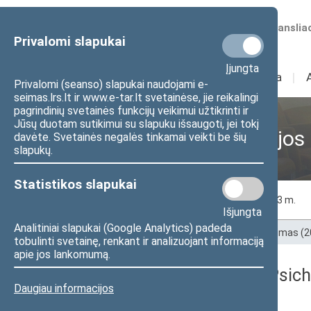
Numatomos transliac
Privalomi slapukai
Įjungta
Sudėtis
I
Veikla
I
Privalomi (seanso) slapukai naudojami e-
seimas.lrs.lt ir www.e-tar.lt svetainėse, jie reikalingi
pagrindinių svetainės funkcijų veikimui užtikrinti ir
Jūsų duotam sutikimui su slapuku išsaugoti, jei tokį
Ankstesnės kadencijos
davėte. Svetainės negalės tinkamai veikti be šių
slapukų.
Statistikos slapukai
2020 m.
2021 m.
2022 m.
2023 m.
Išjungta
Analitiniai slapukai (Google Analytics) padeda
Pradžia
>
Ankstesnės kadencijos
>
XIII Seimas (
tobulinti svetainę, renkant ir analizuojant informaciją
apie jos lankomumą.
2024 m. balandžio 3 d. Psic
Daugiau informacijos
darbotvarkė