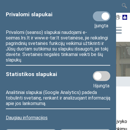
TAIS
TAR
LT
I
EN
Privalomi slapukai
Įjungta
Privalomi (seanso) slapukai naudojami e-
seimas.lrs.lt ir www.e-tar.lt svetainėse, jie reikalingi
pagrindinių svetainės funkcijų veikimui užtikrinti ir
Jūsų duotam sutikimui su slapuku išsaugoti, jei tokį
davėte. Svetainės negalės tinkamai veikti be šių
Apie 2024–2028 m. Seimą
slapukų.
Statistikos slapukai
Pradžia
>
Apie 2024–2028 m. Seimą
Išjungta
Analitiniai slapukai (Google Analytics) padeda
tobulinti svetainę, renkant ir analizuojant informaciją
Apie 2024–2028 m. Seimą
apie jos lankomumą.
Daugiau informacijos
Rinkimai į 2024
–
2028 metų kadencijos Seimą įvyko
spalio 13 ir 27 dienomis. Pasibaigus antrajam Seimo rinkimų