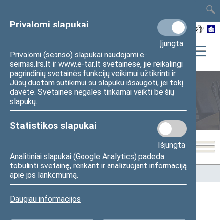
TAIS
TAR
LT
I
EN
Privalomi slapukai
Įjungta
Privalomi (seanso) slapukai naudojami e-
seimas.lrs.lt ir www.e-tar.lt svetainėse, jie reikalingi
pagrindinių svetainės funkcijų veikimui užtikrinti ir
Jūsų duotam sutikimui su slapuku išsaugoti, jei tokį
davėte. Svetainės negalės tinkamai veikti be šių
Seimo nariai
slapukų.
Statistikos slapukai
Išjungta
Analitiniai slapukai (Google Analytics) padeda
tobulinti svetainę, renkant ir analizuojant informaciją
Pradžia
>
Seimo nariai
apie jos lankomumą.
Daugiau informacijos
Visi
A
Ą
B
Č
D
G
H
I
J
K
L
M
N
O
P
R
S
Š
T
U
V
Z
Ž