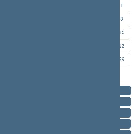
1
2
3
4
5
6
7
8
9
10
11
12
13
14
15
16
17
18
19
20
21
22
23
24
25
26
27
28
29
30
Pareigos
Veikla
Pranešimai žiniasklaidai
Ataskaitos