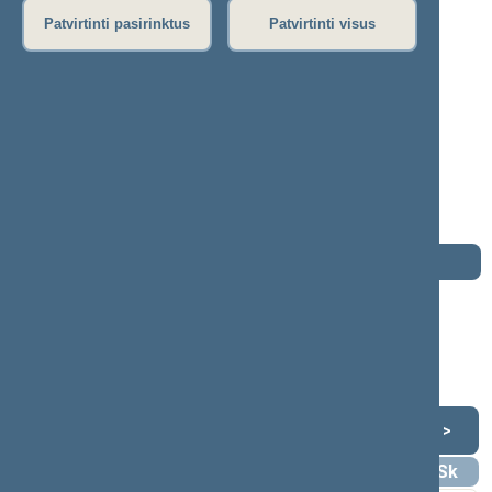
Patvirtinti pasirinktus
Patvirtinti visus
Tadas Langaitis
2016–2020 m. kadencija
Seimo narys nuo 2016-11-14
iki 2018-02-28
Iškėlė: Tėvynės sąjunga - Lietuvos
krikščionys demokratai
Išrinktas: Pagal sąrašą
Darbotvarkė
2020 m. lapkričio 13 d.
Šią dieną darbotvarkės nėra
Lapkritis 2020
<
>
Pr
An
Tr
Kt
Pn
Št
Sk