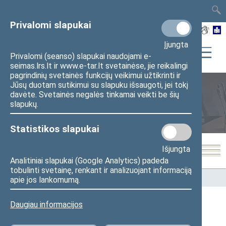
TAIS
TAR
LT
I
EN
Privalomi slapukai
Įjungta
Privalomi (seanso) slapukai naudojami e-
seimas.lrs.lt ir www.e-tar.lt svetainėse, jie reikalingi
pagrindinių svetainės funkcijų veikimui užtikrinti ir
Jūsų duotam sutikimui su slapuku išsaugoti, jei tokį
davėte. Svetainės negalės tinkamai veikti be šių
Seimo nariai
slapukų.
Statistikos slapukai
Išjungta
Analitiniai slapukai (Google Analytics) padeda
tobulinti svetainę, renkant ir analizuojant informaciją
Pradžia
>
Seimo nariai
apie jos lankomumą.
Daugiau informacijos
Visi
A
B
Č
D
E
G
J
K
L
M
N
O
P
R
S
Š
T
U
V
Z
Ž