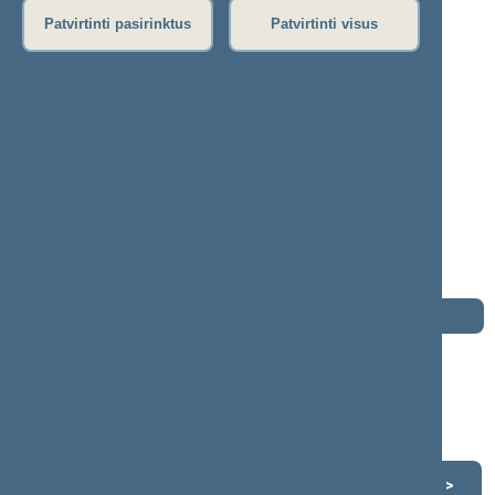
Patvirtinti pasirinktus
Patvirtinti visus
Vytautas Bogušis
2008–2012 m. kadencija
Seimo narys nuo 2008-11-17
iki 2012-11-16
Iškėlė: Liberalų ir centro sąjunga
Išrinktas: Pagal sąrašą
Buvo išrinktas į 2004—2008 m. Seimą
Buvo išrinktas į 1996—2000 m. Seimą
Buvo išrinktas į 1992—1996 m. Seimą
Darbotvarkė
2012 m. lapkričio 16 d.
Šią dieną darbotvarkės nėra
Lapkritis 2012
<
>