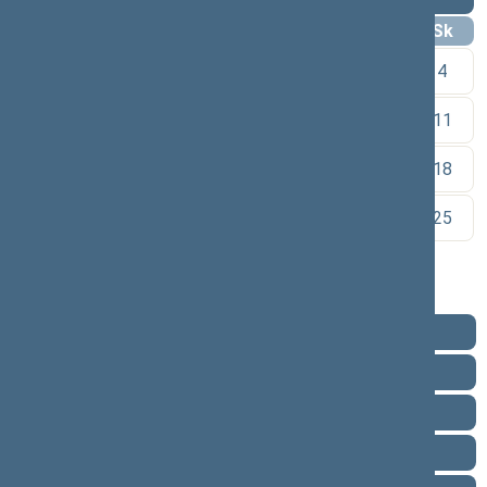
Pr
An
Tr
Kt
Pn
Št
Sk
1
2
3
4
5
6
7
8
9
10
11
12
13
14
15
16
17
18
19
20
21
22
23
24
25
26
27
28
29
30
Pareigos
Veikla
Pranešimai žiniasklaidai
Biografija