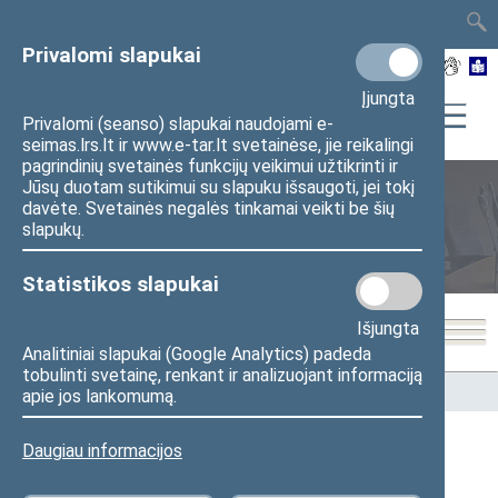
TAIS
TAR
LT
I
EN
Privalomi slapukai
Įjungta
Privalomi (seanso) slapukai naudojami e-
seimas.lrs.lt ir www.e-tar.lt svetainėse, jie reikalingi
pagrindinių svetainės funkcijų veikimui užtikrinti ir
Jūsų duotam sutikimui su slapuku išsaugoti, jei tokį
davėte. Svetainės negalės tinkamai veikti be šių
Seimo nariai
slapukų.
Statistikos slapukai
Išjungta
Analitiniai slapukai (Google Analytics) padeda
tobulinti svetainę, renkant ir analizuojant informaciją
Pradžia
>
Seimo nariai
apie jos lankomumą.
Daugiau informacijos
Visi
A
B
Č
D
E
G
J
K
L
M
N
O
P
R
S
Š
T
U
V
Z
Ž