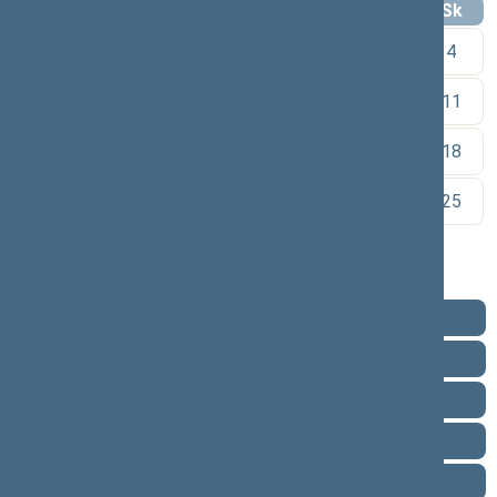
Pr
An
Tr
Kt
Pn
Št
Sk
1
2
3
4
5
6
7
8
9
10
11
12
13
14
15
16
17
18
19
20
21
22
23
24
25
26
27
28
29
30
Pareigos
Veikla
Pranešimai žiniasklaidai
Biografija
Vieta posėdžių salėje