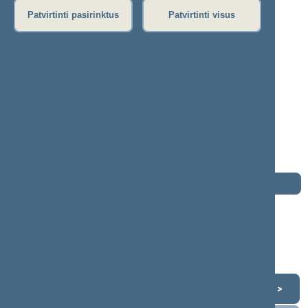
Patvirtinti pasirinktus
Patvirtinti visus
Juozas Palionis
2008–2012 m. kadencija
Seimo narys nuo 2008-11-17
iki 2011-10-17
Iškėlė: Lietuvos socialdemokratų partija
Išrinktas: Prienų (Nr. 67) apygardoje
Buvo išrinktas į 2004—2008 m. Seimą
Buvo išrinktas į 2000—2004 m. Seimą
Darbotvarkė
2012 m. lapkričio 16 d.
Šią dieną darbotvarkės nėra
Lapkritis 2012
<
>