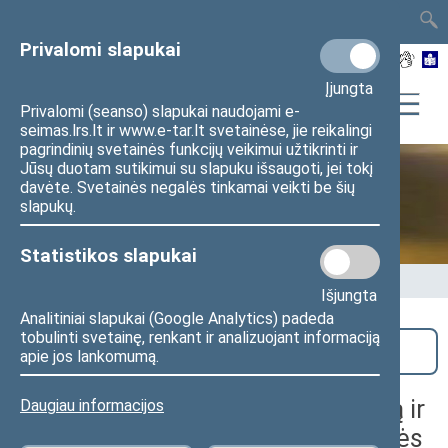
TAIS
TAR
LT
I
EN
Privalomi slapukai
Įjungta
Privalomi (seanso) slapukai naudojami e-
seimas.lrs.lt ir www.e-tar.lt svetainėse, jie reikalingi
pagrindinių svetainės funkcijų veikimui užtikrinti ir
Jūsų duotam sutikimui su slapuku išsaugoti, jei tokį
davėte. Svetainės negalės tinkamai veikti be šių
Seime vyksta
slapukų.
Statistikos slapukai
Pradžia
>
Seime vyksta
Išjungta
Analitiniai slapukai (Google Analytics) padeda
tobulinti svetainę, renkant ir analizuojant informaciją
Paieška
apie jos lankomumą.
Konferencija apie jaunimo įgalinimą ir
Daugiau informacijos
dalyvavimą organizuojama Socialinės