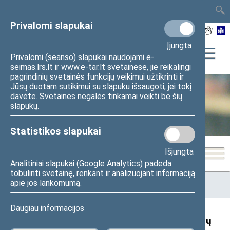
TAIS
TAR
LT
I
EN
Privalomi slapukai
Įjungta
Privalomi (seanso) slapukai naudojami e-
seimas.lrs.lt ir www.e-tar.lt svetainėse, jie reikalingi
pagrindinių svetainės funkcijų veikimui užtikrinti ir
Jūsų duotam sutikimui su slapuku išsaugoti, jei tokį
davėte. Svetainės negalės tinkamai veikti be šių
Seimo kanceliarija
slapukų.
Statistikos slapukai
Išjungta
Analitiniai slapukai (Google Analytics) padeda
tobulinti svetainę, renkant ir analizuojant informaciją
Pradžia
>
Seimo kanceliarija
>
Administracinė informacija
>
apie jos lankomumą.
Korupcijos prevencija
Daugiau informacijos
Korupcijai atsparios aplinkos kūrimo mokymų