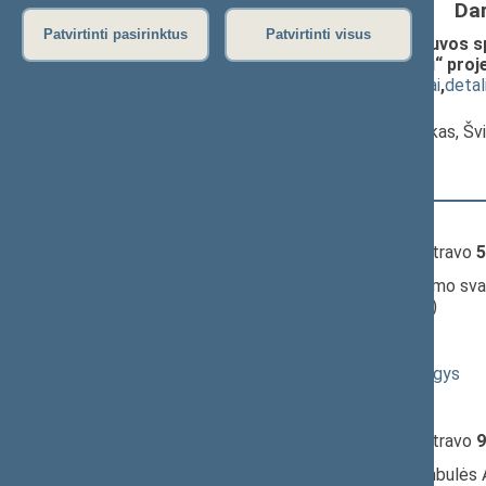
Da
Patvirtinti pasirinktus
Patvirtinti visus
Seimo nutarimo „Dėl pritarimo Lietuvos sp
sveikatos mokslų universiteto būdu“ proje
(
dokumento tekstas
,
susiję dokumentai
,
detal
Pranešėjas(-ai):
Eugenijus Jovaiša
, Komiteto pirmininkas, Š
17:10:00
Kalbėjo
Andrius Kubilius
17:11:12
Įvyko
registracija
(užsiregistravo
5
17:11:12
Įvyko
balsavimas
dėl pritarimo sva
(už
30
, prieš
6
, susilaikė
15
)
17:12:29
Kalbėjo
Eugenijus Jovaiša
17:12:33
Kalbėjo
Rimantas Jonas Dagys
17:13:12
Kalbėjo
Eugenijus Jovaiša
17:13:18
Įvyko
registracija
(užsiregistravo
9
17:13:18
Įvyko
balsavimas
dėl preambulės A.