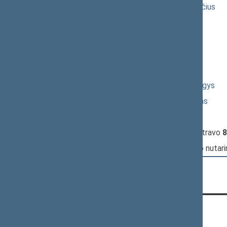
17:24:42
Kalbėjo
Gintaras Steponavičius
17:26:41
Kalbėjo
Gintarė Skaistė
17:28:32
Kalbėjo
Kęstutis Mažeika
17:30:45
Kalbėjo
Irena Degutienė
17:33:00
Kalbėjo
Aurelijus Veryga
17:35:14
Kalbėjo
Rimantas Jonas Dagys
17:37:35
Kalbėjo
Arūnas Gumuliauskas
17:39:59
Kalbėjo
Antanas Matulas
17:42:08
Įvyko
registracija
(užsiregistravo
8
17:42:08
Įvyko
balsavimas
dėl Seimo nutar
KONTAKTAI: