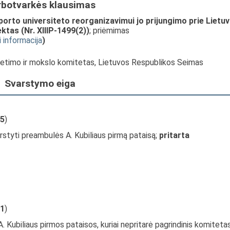
rbotvarkės klausimas
orto universiteto reorganizavimui jo prijungimo prie Lietu
ktas (Nr. XIIIP-1499(2))
; priėmimas
i informacija
)
vietimo ir mokslo komitetas, Lietuvos Respublikos Seimas
Svarstymo eiga
5
)
rstyti preambulės A. Kubiliaus pirmą pataisą;
pritarta
1
)
 Kubiliaus pirmos pataisos, kuriai nepritarė pagrindinis komitetas