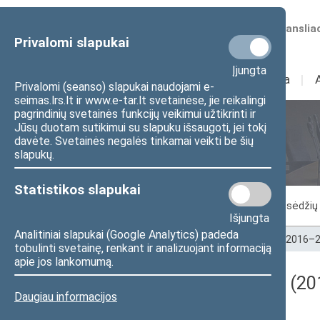
Numatomos transliac
Privalomi slapukai
Įjungta
Sudėtis
I
Veikla
I
Privalomi (seanso) slapukai naudojami e-
seimas.lrs.lt ir www.e-tar.lt svetainėse, jie reikalingi
pagrindinių svetainės funkcijų veikimui užtikrinti ir
Jūsų duotam sutikimui su slapuku išsaugoti, jei tokį
Seimo posėdžiai
davėte. Svetainės negalės tinkamai veikti be šių
slapukų.
Statistikos slapukai
Vykstantis posėdis
Posėdžiai
Posėdžių 
Išjungta
Analitiniai slapukai (Google Analytics) padeda
Pradžia
>
Seimo posėdžiai
>
Kadencijos
>
2016–2
tobulinti svetainę, renkant ir analizuojant informaciją
apie jos lankomumą.
Darbotvarkės klausimas (201
Daugiau informacijos