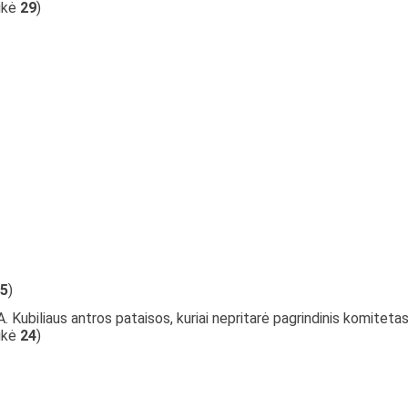
aikė
29
)
5
)
 Kubiliaus antros pataisos, kuriai nepritarė pagrindinis komitetas
aikė
24
)