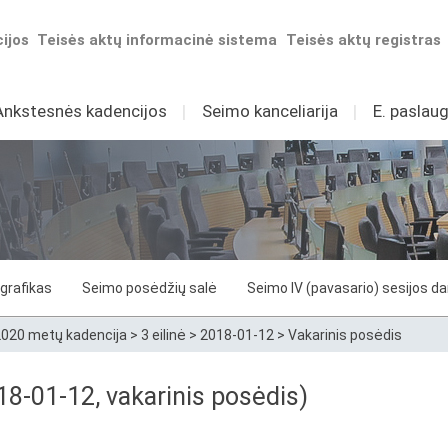
ijos
Teisės aktų informacinė sistema
Teisės aktų registras
Ankstesnės kadencijos
I
Seimo kanceliarija
I
E. paslaug
grafikas
Seimo posėdžių salė
Seimo IV (pavasario) sesijos d
020 metų kadencija
>
3 eilinė
>
2018-01-12
>
Vakarinis posėdis
8-01-12, vakarinis posėdis)