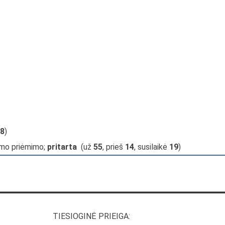
8
)
imo priėmimo;
pritarta
(už
55
, prieš
14
, susilaikė
19
)
TIESIOGINĖ PRIEIGA: