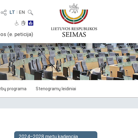
LT
I
EN
os (e. peticija)
arbų programa
Stenogramų leidiniai
2024–2028 metų kadencija