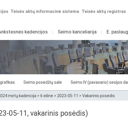
ijos
Teisės aktų informacinė sistema
Teisės aktų registras
Ankstesnės kadencijos
I
Seimo kanceliarija
I
E. paslaug
grafikas
Seimo posėdžių salė
Seimo IV (pavasario) sesijos d
024 metų kadencija
>
6 eilinė
>
2023-05-11
>
Vakarinis posėdis
3-05-11, vakarinis posėdis)