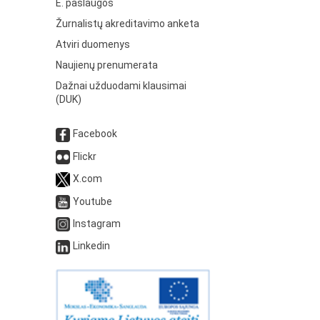
E. paslaugos
Žurnalistų akreditavimo anketa
Atviri duomenys
Naujienų prenumerata
Dažnai užduodami klausimai
(DUK)
Facebook
Flickr
X.com
Youtube
Instagram
Linkedin