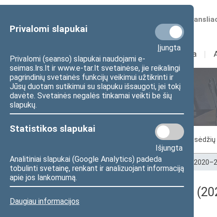
Numatomos transliac
Privalomi slapukai
Įjungta
Sudėtis
I
Veikla
I
Privalomi (seanso) slapukai naudojami e-
seimas.lrs.lt ir www.e-tar.lt svetainėse, jie reikalingi
pagrindinių svetainės funkcijų veikimui užtikrinti ir
Jūsų duotam sutikimui su slapuku išsaugoti, jei tokį
Seimo posėdžiai
davėte. Svetainės negalės tinkamai veikti be šių
slapukų.
Statistikos slapukai
Vykstantis posėdis
Posėdžiai
Posėdžių 
Išjungta
Analitiniai slapukai (Google Analytics) padeda
Pradžia
>
Seimo posėdžiai
>
Kadencijos
>
2020–2
tobulinti svetainę, renkant ir analizuojant informaciją
apie jos lankomumą.
Darbotvarkės klausimas (202
Daugiau informacijos