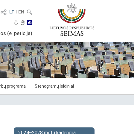
LT
I
EN
os (e. peticija)
arbų programa
Stenogramų leidiniai
2024–2028 metų kadencija