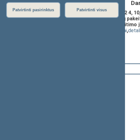
Da
Patvirtinti pasirinktus
Patvirtinti visus
Mokslo ir studijų įstatymo Nr. XI-242 4, 10, 1
72, 72(1), 73, 75(3), 77, 85 straipsnių pak
1257 18, 19, 23 ir 29 straipsnių pakeitimo
(
dokumento tekstas
,
susiję dokumentai
,
detal
Pranešėjas(-ai):
Artūras Žukauskas
14:38:47
Kalbėjo
Vilija Targamadzė