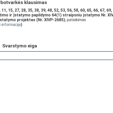
rbotvarkės klausimas
1, 15, 27, 28, 35, 38, 39, 48, 52, 53, 56, 58, 60, 65, 66, 67, 69,
eitimo ir Įstatymo papildymo 64(1) straipsniu įstatymo Nr. XIV
 įstatymo projektas (Nr. XIVP-2685)
; pateikimas
i informacija
)
Svarstymo eiga