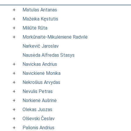
+
Matulas Antanas
+
Mažeika Kęstutis
+
Miliūtė Rūta
+
Morkūnaitė-Mikulėnienė Radvilė
Narkevič Jaroslav
Nausėda Alfredas Stasys
+
Navickas Andrius
+
Navickienė Monika
+
Nekrošius Arvydas
+
Nevulis Petras
+
Norkienė Aušrinė
+
Olekas Juozas
+
Olševski Česlav
+
Palionis Andrius