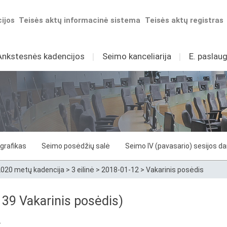
ijos
Teisės aktų informacinė sistema
Teisės aktų registras
Ankstesnės kadencijos
I
Seimo kanceliarija
I
E. paslaug
grafikas
Seimo posėdžių salė
Seimo IV (pavasario) sesijos d
020 metų kadencija
>
3 eilinė
>
2018-01-12
>
Vakarinis posėdis
9 Vakarinis posėdis)
.