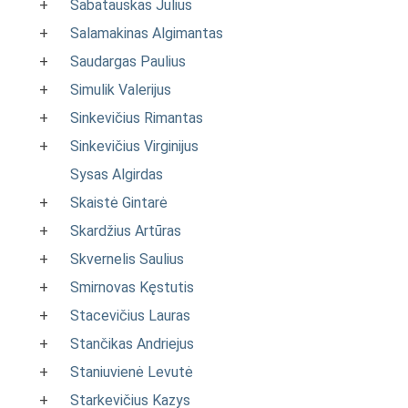
+
Sabatauskas Julius
+
Salamakinas Algimantas
+
Saudargas Paulius
+
Simulik Valerijus
+
Sinkevičius Rimantas
+
Sinkevičius Virginijus
Sysas Algirdas
+
Skaistė Gintarė
+
Skardžius Artūras
+
Skvernelis Saulius
+
Smirnovas Kęstutis
+
Stacevičius Lauras
+
Stančikas Andriejus
+
Staniuvienė Levutė
+
Starkevičius Kazys