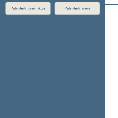
Ačienė Vida
Patvirtinti pasirinktus
Patvirtinti visus
+
Adomėnas Mantas
+
Alekna Virgilijus
+
Andrikis Rimas
+
Anušauskas Arvydas
+
Armonaitė Aušrinė
+
Ažubalis Audronius
Ąžuolas Valius
+
Bacvinka Kęstutis
+
Bakas Vytautas
+
Balsys Linas
+
Bartkevičius Kęstutis
Bastys Mindaugas
+
Baškienė Rima