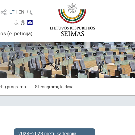
LT
I
EN
os (e. peticija)
arbų programa
Stenogramų leidiniai
2024–2028 metų kadencija