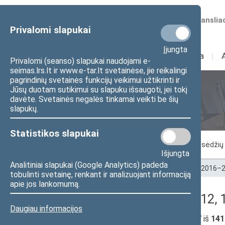
Numatomos transliac
Privalomi slapukai
Įjungta
Sudėtis
I
Veikla
I
Privalomi (seanso) slapukai naudojami e-
seimas.lrs.lt ir www.e-tar.lt svetainėse, jie reikalingi
pagrindinių svetainės funkcijų veikimui užtikrinti ir
Jūsų duotam sutikimui su slapuku išsaugoti, jei tokį
Seimo posėdžiai
davėte. Svetainės negalės tinkamai veikti be šių
slapukų.
Statistikos slapukai
Vykstantis posėdis
Posėdžiai
Posėdžių 
Išjungta
Analitiniai slapukai (Google Analytics) padeda
Pradžia
>
Seimo posėdžiai
>
Kadencijos
>
2016–2
tobulinti svetainę, renkant ir analizuojant informaciją
apie jos lankomumą.
Lankomumas (2018-01-12, 13
Daugiau informacijos
Seimo narių, dalyvavusių posėdyje:
127
iš
141