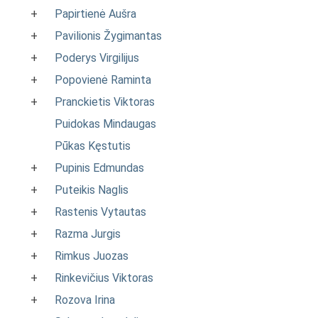
+
Papirtienė Aušra
+
Pavilionis Žygimantas
+
Poderys Virgilijus
+
Popovienė Raminta
+
Pranckietis Viktoras
Puidokas Mindaugas
Pūkas Kęstutis
+
Pupinis Edmundas
+
Puteikis Naglis
+
Rastenis Vytautas
+
Razma Jurgis
+
Rimkus Juozas
+
Rinkevičius Viktoras
+
Rozova Irina