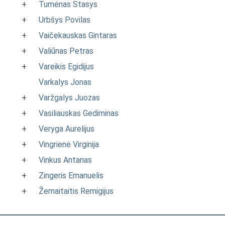
+
Tumėnas Stasys
+
Urbšys Povilas
+
Vaičekauskas Gintaras
+
Valiūnas Petras
+
Vareikis Egidijus
Varkalys Jonas
+
Varžgalys Juozas
+
Vasiliauskas Gediminas
+
Veryga Aurelijus
+
Vingrienė Virginija
+
Vinkus Antanas
+
Zingeris Emanuelis
+
Žemaitaitis Remigijus