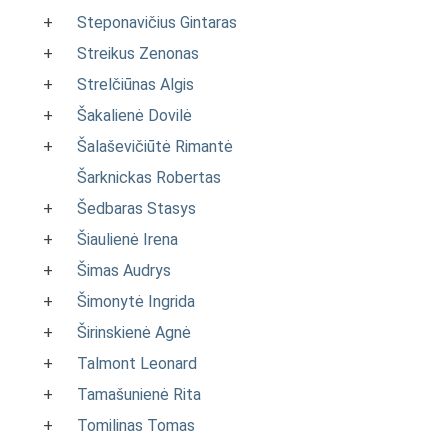
+
Steponavičius Gintaras
+
Streikus Zenonas
+
Strelčiūnas Algis
+
Šakalienė Dovilė
+
Šalaševičiūtė Rimantė
Šarknickas Robertas
+
Šedbaras Stasys
+
Šiaulienė Irena
+
Šimas Audrys
+
Šimonytė Ingrida
+
Širinskienė Agnė
+
Talmont Leonard
+
Tamašunienė Rita
+
Tomilinas Tomas