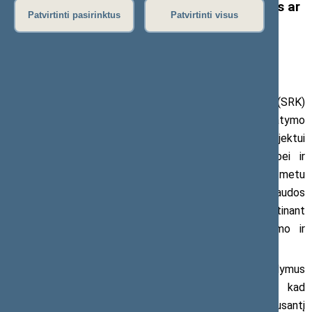
įstaigų naudojimosi ir disponavimo valstybės ar
Patvirtinti pasirinktus
Patvirtinti visus
savivaldybių turtu reguliavimui
2019 m. rugsėjo 12 d. pranešimas žiniasklaidai
Rugsėjo 11 d. Sveikatos reikalų komitetas (SRK)
pritarė patobulintam
Sveikatos priežiūros įstaigų įstatymo
Nr. I-1367 36 straipsnio pakeitimo įstatymo projektui
Nr.
XIIIP-3511
, kuriuo siekiama efektyvinti valstybei ir
savivaldybėms nuosavybės teise priklausančio ir šiuo metu
viešosioms sveikatos priežiūros įstaigoms panaudos
pagrindais perduoto turto valdymą ir naudojimą, įtvirtinant
specialų minėto ilgalaikio materialiojo turto valdymo ir
naudojimo bei disponavimo juo reguliavimą.
Pagal Vyriausybės išvadoje pateiktus pasiūlymus
patobulintu įstatymo projektu siūloma nustatyti, kad
valstybė ar savivaldybė joms nuosavybės teise priklausantį