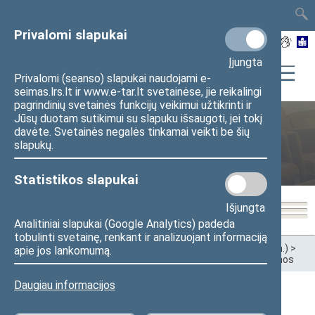
TAIS
TAR
LT
I
EN
Privalomi slapukai
Įjungta
Privalomi (seanso) slapukai naudojami e-
seimas.lrs.lt ir www.e-tar.lt svetainėse, jie reikalingi
pagrindinių svetainės funkcijų veikimui užtikrinti ir
Jūsų duotam sutikimui su slapuku išsaugoti, jei tokį
davėte. Svetainės negalės tinkamai veikti be šių
Sveikatos reikalų komitetas
slapukų.
Statistikos slapukai
Išjungta
Analitiniai slapukai (Google Analytics) padeda
tobulinti svetainę, renkant ir analizuojant informaciją
Pradžia
>
Ankstesnės kadencijos
>
XII Seimas (2016–2020 m.)
>
apie jos lankomumą.
Komitetai ir komisijos
>
Sveikatos reikalų komitetas
>
Naujienos
Daugiau informacijos
SRK pritarė specialiam sveikatos priežiūros