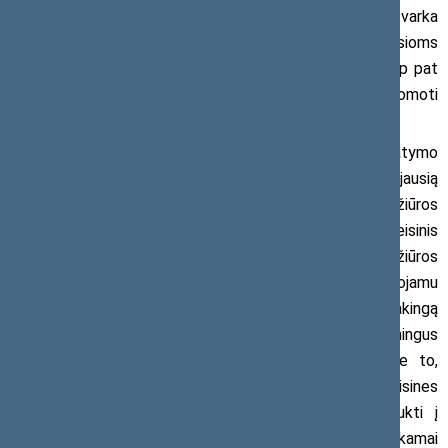
ilgalaikį materialųjį turtą Vyriausybės nustatyta tvarka
perduoda atitinkamai valstybės ar savivaldybės viešosioms
įstaigoms patikėjimo teise pagal patikėjimo sutartį, taip pat
leidžiant šioms viešosioms įstaigoms tokį turtą išnuomoti
arba perduoti panaudai.
Valstybinės ligonių kasos atstovų nuomone, įstatymo
projektu siūlomas teisinis reguliavimas atitinka naujausią
tarptautinę (EBPO) praktiką, sprendžiant sveikatos priežiūros
įstaigų turto valdymo klausimą. Manoma, kad šis teisinis
reguliavimas sudarys prielaidas sveikatos priežiūros
įstaigoms racionaliai tvarkytis su savo veikloje naudojamu
turtu, taip pat skatins įstaigų savarankiškumą ir atsakingą
sprendimų priėmimą bei sudarys sąlygas diegti veiksmingus
vadybos principus, valdant joms perduotą turtą. Be to,
įstatymo projektu siūlomas reguliavimas sudarytų teisines
prielaidas ilgalaikio turto nusidėvėjimo išlaidas įtraukti į
sveikatos priežiūros paslaugos kainą, atitinkamai