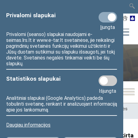
TAIS
TAR
LT
I
EN
Privalomi slapukai
Įjungta
Privalomi (seanso) slapukai naudojami e-
seimas.lrs.lt ir www.e-tar.lt svetainėse, jie reikalingi
pagrindinių svetainės funkcijų veikimui užtikrinti ir
Jūsų duotam sutikimui su slapuku išsaugoti, jei tokį
Valstybės Nepriklausomybės
davėte. Svetainės negalės tinkamai veikti be šių
slapukų.
stipendijos skyrimo komisija
Statistikos slapukai
Išjungta
Analitiniai slapukai (Google Analytics) padeda
tobulinti svetainę, renkant ir analizuojant informaciją
Pradžia
>
Komitetai ir komisijos
>
Valstybės Nepriklausomybės
apie jos lankomumą.
stipendijos skyrimo komisija
>
Naujienos
Daugiau informacijos
Valstybės Nepriklausomybės stipendija paskirta