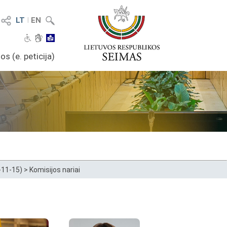
LT
I
EN
os (e. peticija)
-11-15)
>
Komisijos nariai