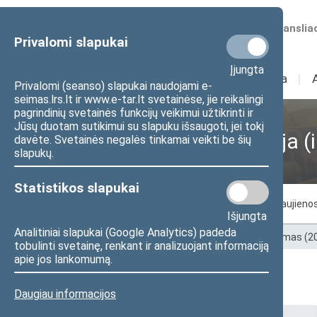
Numatomos transliac
Privalomi slapukai
Įjungta
Sudėtis
I
Veikla
I
Privalomi (seanso) slapukai naudojami e-
seimas.lrs.lt ir www.e-tar.lt svetainėse, jie reikalingi
pagrindinių svetainės funkcijų veikimui užtikrinti ir
Jūsų duotam sutikimui su slapuku išsaugoti, jei tokį
Laisvės kovų komisija (
davėte. Svetainės negalės tinkamai veikti be šių
slapukų.
Statistikos slapukai
Komisijos nariai
Darbotvarkės
Naujieno
Išjungta
Analitiniai slapukai (Google Analytics) padeda
Pradžia
>
Ankstesnės kadencijos
>
XII Seimas (
tobulinti svetainę, renkant ir analizuojant informaciją
apie jos lankomumą.
Komisijos nariai
Daugiau informacijos