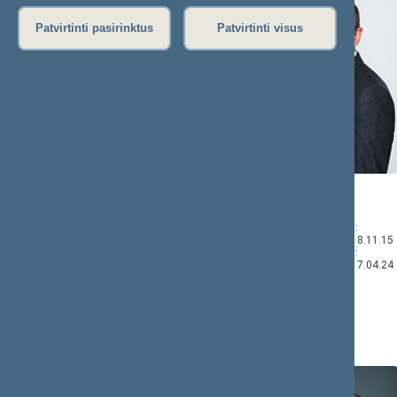
Patvirtinti pasirinktus
Patvirtinti visus
Valentinas
Arūnas
BUKAUSKAS
GELŪNAS
Komisijos narys:
Komisijos narys:
2018.03.22–2018.11.15
2017.04.25–2018.11.15
Komisijos narys:
2016.11.23–2017.04.24