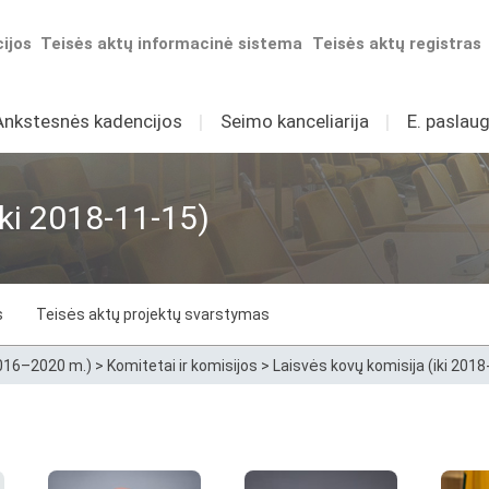
ijos
Teisės aktų informacinė sistema
Teisės aktų registras
Ankstesnės kadencijos
I
Seimo kanceliarija
I
E. paslaug
iki 2018-11-15)
s
Teisės aktų projektų svarstymas
2016–2020 m.)
>
Komitetai ir komisijos
>
Laisvės kovų komisija (iki 2018