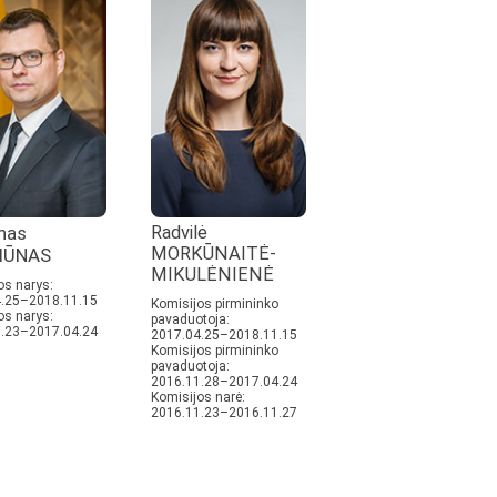
nas
Radvilė
MORKŪNAITĖ-
IŪNAS
MIKULĖNIENĖ
os narys:
.25–2018.11.15
Komisijos pirmininko
os narys:
pavaduotoja:
.23–2017.04.24
2017.04.25–2018.11.15
Komisijos pirmininko
pavaduotoja:
2016.11.28–2017.04.24
Komisijos narė:
2016.11.23–2016.11.27