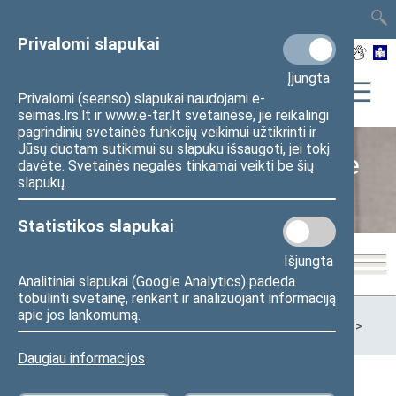
TAIS
TAR
LT
I
EN
Privalomi slapukai
Įjungta
Privalomi (seanso) slapukai naudojami e-
seimas.lrs.lt ir www.e-tar.lt svetainėse, jie reikalingi
pagrindinių svetainės funkcijų veikimui užtikrinti ir
Jūsų duotam sutikimui su slapuku išsaugoti, jei tokį
Seimas Lietuvos Respublikoje
davėte. Svetainės negalės tinkamai veikti be šių
slapukų.
(1920–1940 m.)
Statistikos slapukai
Išjungta
Analitiniai slapukai (Google Analytics) padeda
tobulinti svetainę, renkant ir analizuojant informaciją
Pradžia
>
Seimo istorija
>
Lietuvos parlamentarizmo raida
>
apie jos lankomumą.
Seimas Lietuvos Respublikoje (1920–1940 m.)
>
Seimo nariai
>
Atnaujintos 1920–1940 metų Seimo narių biografijos
Daugiau informacijos
SUGINTAS Antanas (1890–1971)