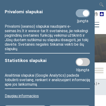
TAIS
TAR
LT
I
EN
Privalomi slapukai
Įjungta
Privalomi (seanso) slapukai naudojami e-
seimas.lrs.lt ir www.e-tar.lt svetainėse, jie reikalingi
pagrindinių svetainės funkcijų veikimui užtikrinti ir
Jūsų duotam sutikimui su slapuku išsaugoti, jei tokį
davėte. Svetainės negalės tinkamai veikti be šių
Švietimo ir mokslo komitetas
slapukų.
Statistikos slapukai
Išjungta
Analitiniai slapukai (Google Analytics) padeda
tobulinti svetainę, renkant ir analizuojant informaciją
Pradžia
>
Ankstesnės kadencijos
>
XII Seimas (2016–2020 m.)
>
apie jos lankomumą.
Komitetai ir komisijos
>
Švietimo ir mokslo komitetas
>
Darbotvarkės
>
2019 m.
Daugiau informacijos
2019 m. liepos 10 d. Švietimo ir