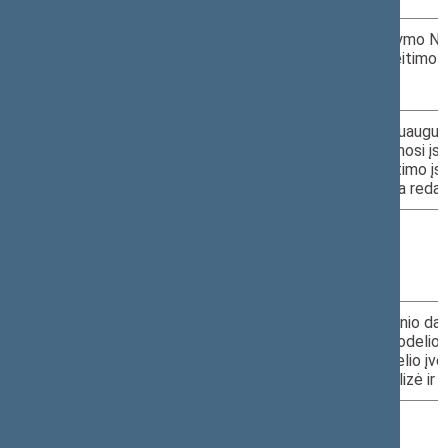
3.
2019-07-10
XIIIP-3606
Švietimo įstatymo Nr.
straipsnio pakeitimo 
09.20–10.00
projektas
III r. 420 k.
4.
2019-07-10
XIIIP-2862
Neformaliojo suaugusi
tęstinio mokymosi įs
10.00–10.05
VIII-822 pakeitimo į
III r. 420 k.
projektas (nauja redak
5.
2019-07-10
Petrauka
10.05–10.15
III r. 420 k.
6.
2019-07-10
Mokytojų etatinio da
užmokesčio modelio 
10.15–11.15
ir klasės krepšelio įv
III r. 420 k.
pasekmės: analizė ir 
7.
2019-07-10
Kiti klausimai
11.15–11.30