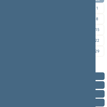
1
2
3
4
5
6
7
8
9
10
11
12
13
14
15
16
17
18
19
20
21
22
23
24
25
26
27
28
29
30
Pareigos
Veikla
Pranešimai žiniasklaidai
Ataskaitos