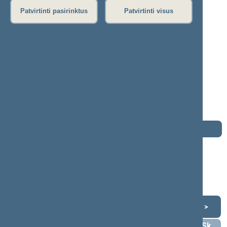
P
R
S
Š
T
U
V
Z
Ž
Patvirtinti pasirinktus
Patvirtinti visus
Irena Haase
2016–2020 m. kadencija
Seimo narė nuo 2018-10-09
iki 2020-11-13
Iškėlė: Tėvynės sąjunga - Lietuvos
krikščionys demokratai
Išrinkta: Zanavykų (Nr. 64) apygardoje
Darbotvarkė
2020 m. lapkričio 13 d.
Šią dieną darbotvarkės nėra
Lapkritis 2020
<
>
Pr
An
Tr
Kt
Pn
Št
Sk