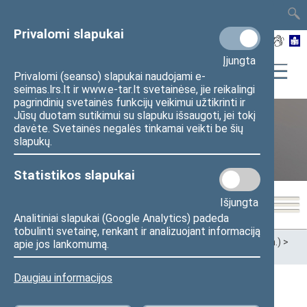
TAIS
TAR
LT
I
EN
Privalomi slapukai
Įjungta
Privalomi (seanso) slapukai naudojami e-
seimas.lrs.lt ir www.e-tar.lt svetainėse, jie reikalingi
pagrindinių svetainės funkcijų veikimui užtikrinti ir
Jūsų duotam sutikimui su slapuku išsaugoti, jei tokį
davėte. Svetainės negalės tinkamai veikti be šių
XII Seimas (2016–2020 m.)
slapukų.
Statistikos slapukai
Išjungta
Analitiniai slapukai (Google Analytics) padeda
tobulinti svetainę, renkant ir analizuojant informaciją
Pradžia
>
Ankstesnės kadencijos
>
XII Seimas (2016–2020 m.)
>
apie jos lankomumą.
Seimo nariai
Daugiau informacijos
Visi
A
Ą
B
Č
D
G
H
I
J
K
L
M
N
O