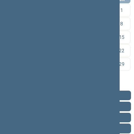
1
2
3
4
5
6
7
8
9
10
11
12
13
14
15
16
17
18
19
20
21
22
23
24
25
26
27
28
29
30
Pareigos
Veikla
Pranešimai žiniasklaidai
Ataskaitos