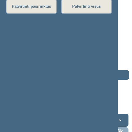
P
R
S
Š
T
U
V
Z
Ž
Patvirtinti pasirinktus
Patvirtinti visus
Antanas Vinkus
2016–2020 m. kadencija
Seimo narys nuo 2016-11-14
iki 2020-11-13
Iškėlė: Lietuvos socialdemokratų partija
Išrinktas: Kretingos-Palangos (Nr. 36)
apygardoje
Darbotvarkė
2020 m. lapkričio 13 d.
Šią dieną darbotvarkės nėra
Lapkritis 2020
<
>
Pr
An
Tr
Kt
Pn
Št
Sk