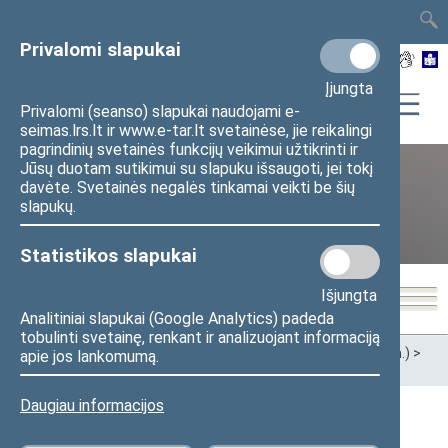
TAIS
TAR
LT
I
EN
Privalomi slapukai
Įjungta
Privalomi (seanso) slapukai naudojami e-
seimas.lrs.lt ir www.e-tar.lt svetainėse, jie reikalingi
pagrindinių svetainės funkcijų veikimui užtikrinti ir
Jūsų duotam sutikimui su slapuku išsaugoti, jei tokį
davėte. Svetainės negalės tinkamai veikti be šių
XII Seimas (2016–2020 m.)
slapukų.
Statistikos slapukai
Išjungta
Analitiniai slapukai (Google Analytics) padeda
tobulinti svetainę, renkant ir analizuojant informaciją
Pradžia
>
Ankstesnės kadencijos
>
XII Seimas (2016–2020 m.)
>
apie jos lankomumą.
Seimo nariai
Daugiau informacijos
Visi
A
Ą
B
Č
D
G
H
I
J
K
L
M
N
O