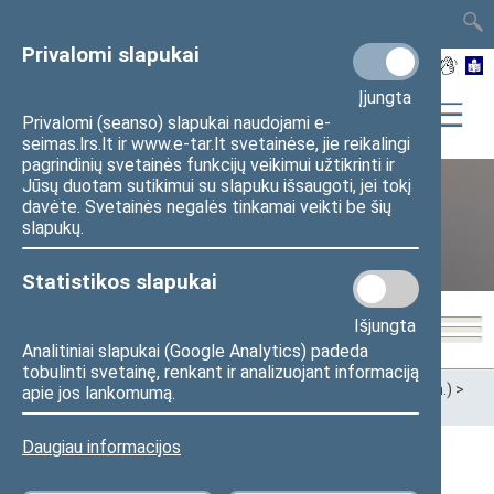
TAIS
TAR
LT
I
EN
Privalomi slapukai
Įjungta
Privalomi (seanso) slapukai naudojami e-
seimas.lrs.lt ir www.e-tar.lt svetainėse, jie reikalingi
pagrindinių svetainės funkcijų veikimui užtikrinti ir
Jūsų duotam sutikimui su slapuku išsaugoti, jei tokį
davėte. Svetainės negalės tinkamai veikti be šių
XII Seimas (2016–2020 m.)
slapukų.
Statistikos slapukai
Išjungta
Analitiniai slapukai (Google Analytics) padeda
tobulinti svetainę, renkant ir analizuojant informaciją
Pradžia
>
Ankstesnės kadencijos
>
XII Seimas (2016–2020 m.)
>
apie jos lankomumą.
Seimo nariai
Daugiau informacijos
Visi
A
Ą
B
Č
D
G
H
I
J
K
L
M
N
O