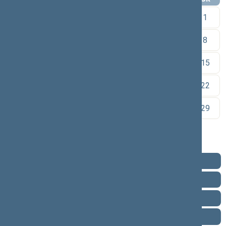
1
2
3
4
5
6
7
8
9
10
11
12
13
14
15
16
17
18
19
20
21
22
23
24
25
26
27
28
29
30
Pareigos
Veikla
Pranešimai žiniasklaidai
Ataskaitos