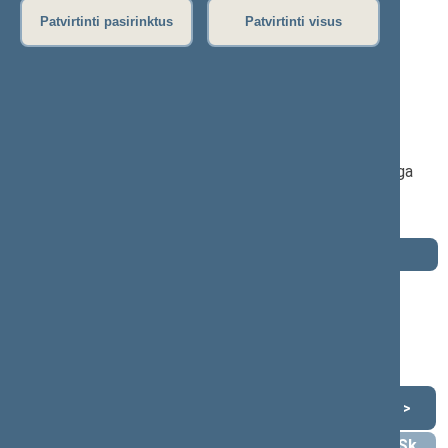
P
R
S
Š
T
U
V
Z
Ž
Patvirtinti pasirinktus
Patvirtinti visus
Laimutė Matkevičienė
2016–2020 m. kadencija
Seimo narė nuo 2016-11-14
iki 2020-11-13
Iškėlė: Lietuvos valstiečių ir žaliųjų sąjunga
Išrinkta: Kaišiadorių-Elektrėnų (Nr. 59)
apygardoje
Darbotvarkė
2020 m. lapkričio 13 d.
Šią dieną darbotvarkės nėra
Lapkritis 2020
<
>
Pr
An
Tr
Kt
Pn
Št
Sk