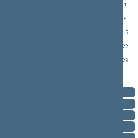
1
2
3
4
5
6
7
8
9
10
11
12
13
14
15
16
17
18
19
20
21
22
23
24
25
26
27
28
29
30
Pareigos
Veikla
Pranešimai žiniasklaidai
Ataskaitos
Biografija