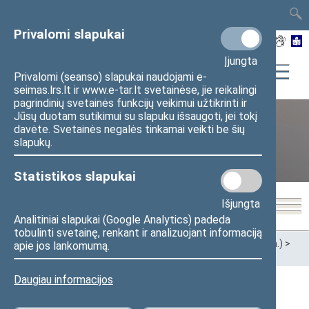
TAIS
TAR
LT
I
EN
Privalomi slapukai
Įjungta
Privalomi (seanso) slapukai naudojami e-
seimas.lrs.lt ir www.e-tar.lt svetainėse, jie reikalingi
pagrindinių svetainės funkcijų veikimui užtikrinti ir
Jūsų duotam sutikimui su slapuku išsaugoti, jei tokį
davėte. Svetainės negalės tinkamai veikti be šių
XII Seimas (2016–2020 m.)
slapukų.
Statistikos slapukai
Išjungta
Analitiniai slapukai (Google Analytics) padeda
tobulinti svetainę, renkant ir analizuojant informaciją
Pradžia
>
Ankstesnės kadencijos
>
XII Seimas (2016–2020 m.)
>
apie jos lankomumą.
Seimo nariai
Daugiau informacijos
Visi
A
Ą
B
Č
D
G
H
I
J
K
L
M
N
O