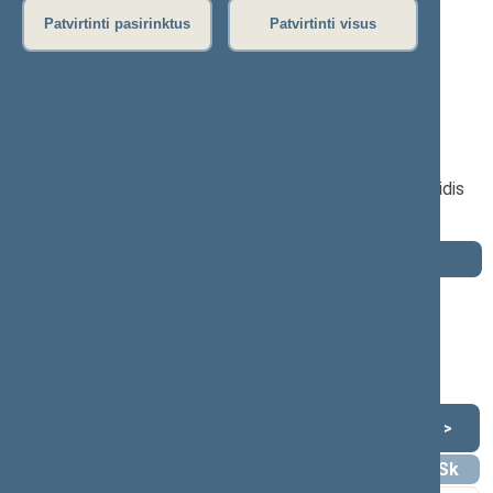
P
R
S
Š
T
U
V
Z
Ž
Patvirtinti pasirinktus
Patvirtinti visus
Arūnas Gelūnas
2016–2020 m. kadencija
Seimo narys nuo 2016-11-14
iki 2019-04-01
Iškėlė: Lietuvos Respublikos liberalų sąjūdis
Išrinktas: Pagal sąrašą
Darbotvarkė
2020 m. lapkričio 13 d.
Šią dieną darbotvarkės nėra
Lapkritis 2020
<
>
Pr
An
Tr
Kt
Pn
Št
Sk