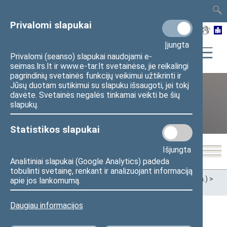
TAIS
TAR
LT
I
EN
Privalomi slapukai
Įjungta
Privalomi (seanso) slapukai naudojami e-
seimas.lrs.lt ir www.e-tar.lt svetainėse, jie reikalingi
pagrindinių svetainės funkcijų veikimui užtikrinti ir
Jūsų duotam sutikimui su slapuku išsaugoti, jei tokį
davėte. Svetainės negalės tinkamai veikti be šių
XII Seimas (2016–2020 m.)
slapukų.
Statistikos slapukai
Išjungta
Analitiniai slapukai (Google Analytics) padeda
tobulinti svetainę, renkant ir analizuojant informaciją
Pradžia
>
Ankstesnės kadencijos
>
XII Seimas (2016–2020 m.)
>
apie jos lankomumą.
Seimo nariai
Daugiau informacijos
Visi
A
Ą
B
Č
D
G
H
I
J
K
L
M
N
O