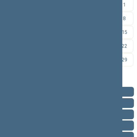
1
2
3
4
5
6
7
8
9
10
11
12
13
14
15
16
17
18
19
20
21
22
23
24
25
26
27
28
29
30
Pareigos
Veikla
Pranešimai žiniasklaidai
Ataskaitos
Biografija