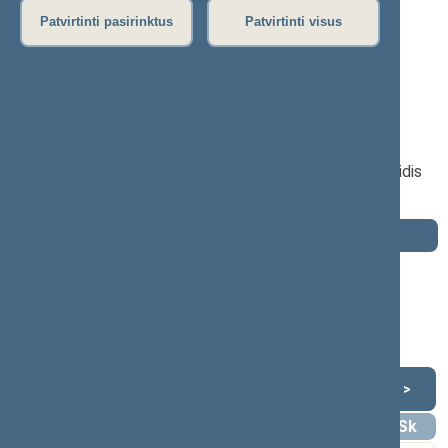
P
R
S
Š
T
U
V
Z
Ž
Patvirtinti pasirinktus
Patvirtinti visus
Aušrinė Armonaitė
2016–2020 m. kadencija
Seimo narė nuo 2016-11-14
iki 2020-11-13
Iškėlė: Lietuvos Respublikos liberalų sąjūdis
Išrinkta: Pagal sąrašą
Darbotvarkė
2020 m. lapkričio 13 d.
Šią dieną darbotvarkės nėra
Lapkritis 2020
<
>
Pr
An
Tr
Kt
Pn
Št
Sk