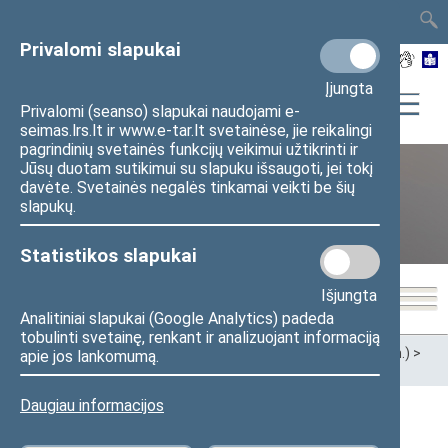
TAIS
TAR
LT
I
EN
Privalomi slapukai
Įjungta
Privalomi (seanso) slapukai naudojami e-
seimas.lrs.lt ir www.e-tar.lt svetainėse, jie reikalingi
pagrindinių svetainės funkcijų veikimui užtikrinti ir
Jūsų duotam sutikimui su slapuku išsaugoti, jei tokį
davėte. Svetainės negalės tinkamai veikti be šių
XII Seimas (2016–2020 m.)
slapukų.
Statistikos slapukai
Išjungta
Analitiniai slapukai (Google Analytics) padeda
tobulinti svetainę, renkant ir analizuojant informaciją
Pradžia
>
Ankstesnės kadencijos
>
XII Seimas (2016–2020 m.)
>
apie jos lankomumą.
Seimo nariai
Daugiau informacijos
Visi
A
Ą
B
Č
D
G
H
I
J
K
L
M
N
O