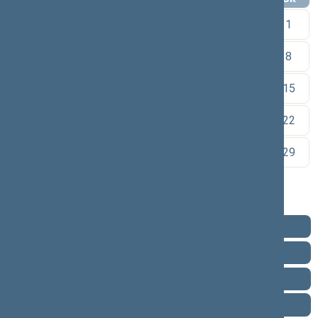
1
2
3
4
5
6
7
8
9
10
11
12
13
14
15
16
17
18
19
20
21
22
23
24
25
26
27
28
29
30
Pareigos
Veikla
Pranešimai žiniasklaidai
Ataskaitos