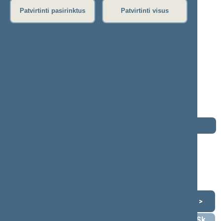
P
R
S
Š
T
U
V
Z
Ž
Patvirtinti pasirinktus
Patvirtinti visus
Vytautas Kernagis
2016–2020 m. kadencija
Seimo narys nuo 2016-11-14
iki 2020-11-13
Iškėlė: Tėvynės sąjunga - Lietuvos
krikščionys demokratai
Išrinktas: Fabijoniškių (Nr. 5) apygardoje
Darbotvarkė
2020 m. lapkričio 13 d.
Šią dieną darbotvarkės nėra
Lapkritis 2020
<
>
Pr
An
Tr
Kt
Pn
Št
Sk