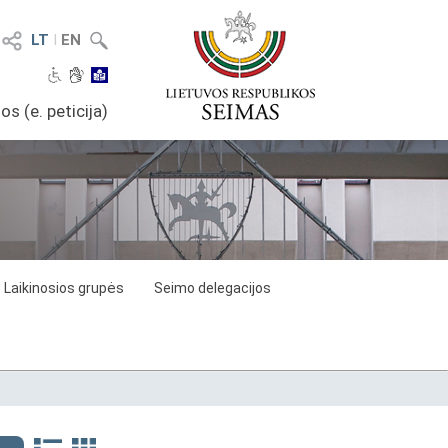
LT
I
EN
os (e. peticija)
Laikinosios grupės
Seimo delegacijos