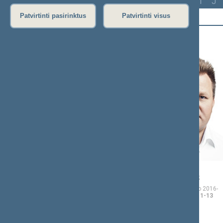
Visi
A
Ą
B
Č
D
G
H
I
J
Patvirtinti pasirinktus
Patvirtinti visus
A (8)
Vida
Mantas
AČIENĖ
ADOMĖNAS
Seimo narė nuo 2016-11-
Seimo narys nuo 2016-
14
iki 2020-11-13
11-14
iki 2020-11-13