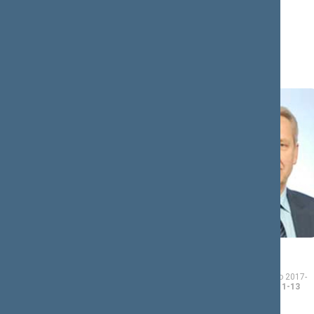
Juozas
Antanas
BAUBLYS
BAURA
Seimo narys nuo 2016-
Seimo narys nuo 2017-
11-14
iki 2020-11-13
05-11
iki 2020-11-13