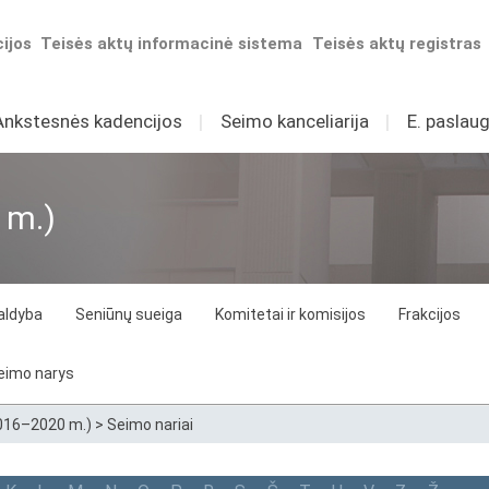
ijos
Teisės aktų informacinė sistema
Teisės aktų registras
Ankstesnės kadencijos
I
Seimo kanceliarija
I
E. paslaug
 m.)
aldyba
Seniūnų sueiga
Komitetai ir komisijos
Frakcijos
eimo narys
2016–2020 m.)
>
Seimo nariai