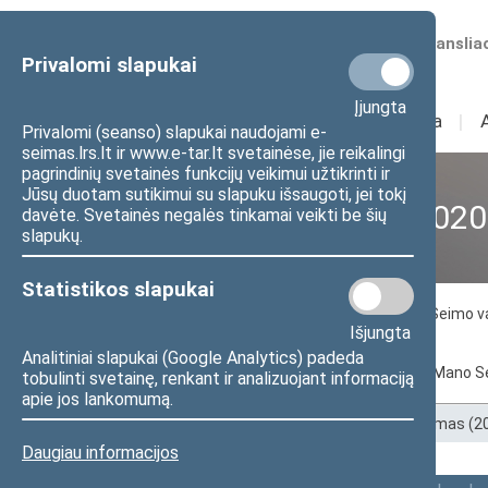
Numatomos transliac
Privalomi slapukai
Įjungta
Sudėtis
I
Veikla
I
Privalomi (seanso) slapukai naudojami e-
seimas.lrs.lt ir www.e-tar.lt svetainėse, jie reikalingi
pagrindinių svetainės funkcijų veikimui užtikrinti ir
Jūsų duotam sutikimui su slapuku išsaugoti, jei tokį
XII Seimas (2016–2020
davėte. Svetainės negalės tinkamai veikti be šių
slapukų.
Statistikos slapukai
Seimo nariai
Seimo Pirmininkas
Seimo v
Išjungta
Tarpparlamentinių ryšių grupės
Analitiniai slapukai (Google Analytics) padeda
Pagal abėcėlę
Pagal apygardas
Mano S
tobulinti svetainę, renkant ir analizuojant informaciją
apie jos lankomumą.
Pradžia
>
Ankstesnės kadencijos
>
XII Seimas (
Daugiau informacijos