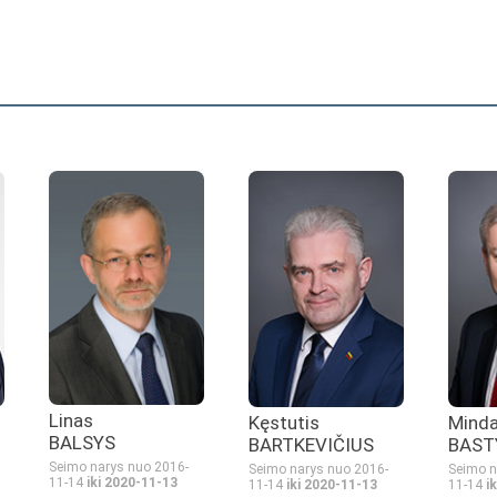
Linas
Kęstutis
Mind
BALSYS
BARTKEVIČIUS
BAST
Seimo narys nuo 2016-
Seimo narys nuo 2016-
Seimo n
11-14
iki 2020-11-13
11-14
iki 2020-11-13
11-14
i