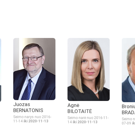
Juozas
Agnė
Broni
BERNATONIS
BILOTAITĖ
BRAD
Seimo narys nuo 2016-
Seimo narė nuo 2016-11-
Seimo n
11-14
iki 2020-11-13
14
iki 2020-11-13
07-09
i