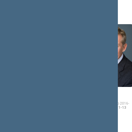
Aušrinė
Audronius
ARMONAITĖ
AŽUBALIS
Seimo narė nuo 2016-11-
Seimo narys nuo 2016-
14
iki 2020-11-13
11-14
iki 2020-11-13