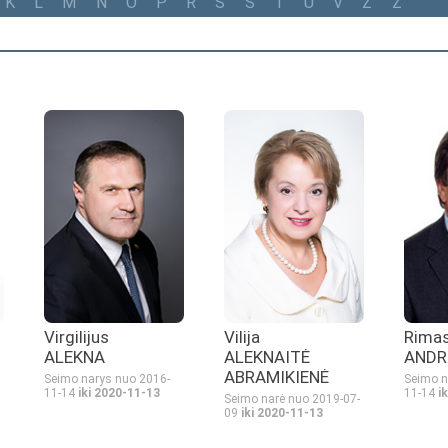
K
L
M
N
O
P
R
S
Š
T
U
V
Z
Ž
Virgilijus
Rima
Vilija
ALEKNA
ANDR
ALEKNAITĖ
ABRAMIKIENĖ
Seimo narys nuo 2016-
Seimo n
11-14
iki 2020-11-13
11-14
i
Seimo narė nuo 2019-07-
09
iki 2020-11-13