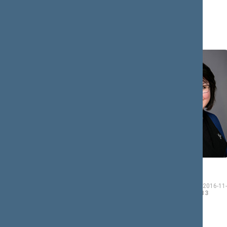
Valentinas
Guoda
BUKAUSKAS
BUROKIENĖ
Seimo narys nuo 2016-
Seimo narė nuo 2016-11-
11-14
iki 2020-11-13
14
iki 2020-11-13