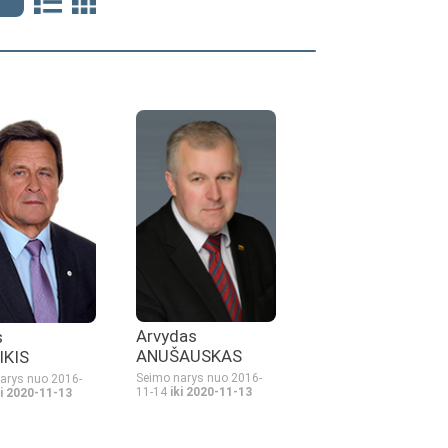
Arvydas
s
ANUŠAUSKAS
IKIS
Seimo narys nuo 2016-
arys nuo 2016-
11-14
iki 2020-11-13
ki 2020-11-13