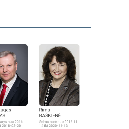
augas
Rima
YS
BAŠKIENĖ
arys nuo 2016-
Seimo narė nuo 2016-11-
ki 2018-03-20
14
iki 2020-11-13