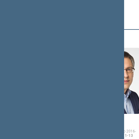
B (15)
Kęstutis
Vytautas
BACVINKA
BAKAS
Seimo narys nuo 2016-
Seimo narys nuo 2016-
11-14
iki 2020-11-13
11-14
iki 2020-11-13