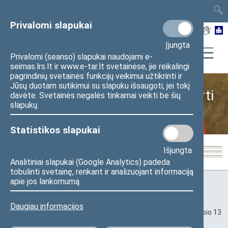
TAIS
TAR
LT
I
EN
Privalomi slapukai
Įjungta
Privalomi (seanso) slapukai naudojami e-
seimas.lrs.lt ir www.e-tar.lt svetainėse, jie reikalingi
pagrindinių svetainės funkcijų veikimui užtikrinti ir
Jūsų duotam sutikimui su slapuku išsaugoti, jei tokį
Laisvės gynėjų dienai atminti skirti
davėte. Svetainės negalės tinkamai veikti be šių
slapukų.
iškilmingi Seimo posėdžiai
Statistikos slapukai
Išjungta
Analitiniai slapukai (Google Analytics) padeda
tobulinti svetainę, renkant ir analizuojant informaciją
Pradžia
>
Visuomenei ir žiniasklaidai
>
Kelias į Lietuvos
apie jos lankomumą.
nepriklausomybės atkūrimą
>
Iškilmingų Seimo minėjimų,
konferencijų, apskritojo stalo diskusijų medžiaga
>
Iškilmingų
Seimo minėjimų vaizdo įrašai, stenogramos
>
Laisvės gynėjų
Daugiau informacijos
dienai atminti skirti iškilmingi Seimo posėdžiai
>
2014 m. sausio 13
d. iškilmingas minėjimas