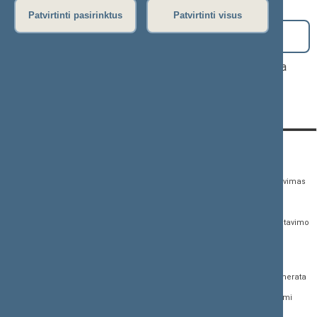
Patvirtinti pasirinktus
Patvirtinti visus
Paieška
Parlamentinės kontrolės priemonių šioje kadencijoje nėra
KONTAKTAI:
TIESIOGINĖ PRIEIGA:
PASLAUGOS:
Gedimino pr. 53,
Teisės aktų registras
Asmenų aptarnavimas
01109 Vilnius, Lietuva
Teisės aktų, projektų ir
E. paslaugos
(0 5) 239 6060
susijusių dokumentų
Žurnalistų akreditavimo
El. p.
priim@lrs.lt
paieška
anketa
Duomenys kaupiami ir
Naujausi įregistruoti teisės
Atviri duomenys
saugomi Juridinių
aktų projektai
asmenų registre, kodas
Naujienų prenumerata
Naujausi įsigalioję
188605295
įstatymai
Dažnai užduodami
© Lietuvos Respublikos
klausimai (DUK)