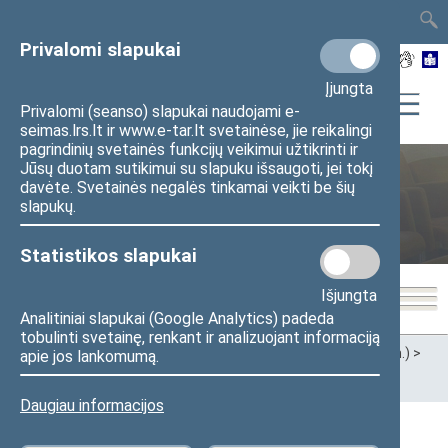
TAIS
TAR
LT
I
EN
Privalomi slapukai
Įjungta
Privalomi (seanso) slapukai naudojami e-
seimas.lrs.lt ir www.e-tar.lt svetainėse, jie reikalingi
pagrindinių svetainės funkcijų veikimui užtikrinti ir
Jūsų duotam sutikimui su slapuku išsaugoti, jei tokį
Jaunimo ir sporto reikalų
davėte. Svetainės negalės tinkamai veikti be šių
slapukų.
komisija
Statistikos slapukai
Išjungta
Analitiniai slapukai (Google Analytics) padeda
tobulinti svetainę, renkant ir analizuojant informaciją
Pradžia
>
Ankstesnės kadencijos
>
XII Seimas (2016–2020 m.)
>
apie jos lankomumą.
Komitetai ir komisijos
>
Jaunimo ir sporto reikalų komisija
>
Parlamentinė kontrolė
Daugiau informacijos
Parlamentinė kontrolė