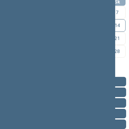
Pr
An
Tr
Kt
Pn
Št
Sk
1
2
3
4
5
6
7
8
9
10
11
12
13
14
15
16
17
18
19
20
21
22
23
24
25
26
27
28
29
30
Pareigos
Veikla
Pranešimai žiniasklaidai
Biografija
Vieta posėdžių salėje