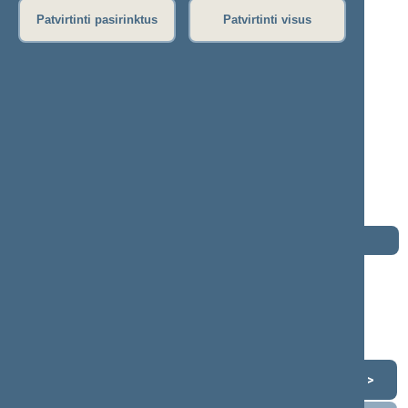
P
R
S
Š
T
U
V
Z
Ž
Patvirtinti pasirinktus
Patvirtinti visus
Alvydas Medalinskas
2000–2004 m. kadencija
Seimo narys nuo 2000-10-19
iki 2003-02-25
Iškėlė: Lietuvos liberalų sąjunga
Išrinktas: Šeškinės (Nr. 6) apygardoje
Buvo išrinktas į 1996—2000 m. Seimą
Darbotvarkė
2004 m. lapkričio 14 d.
Šią dieną darbotvarkės nėra
Lapkritis 2004
<
>