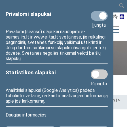
TAIS
TAR
LT
I
EN
Privalomi slapukai
Įjungta
Privalomi (seanso) slapukai naudojami e-
seimas.lrs.lt ir www.e-tar.lt svetainėse, jie reikalingi
pagrindinių svetainės funkcijų veikimui užtikrinti ir
Jūsų duotam sutikimui su slapuku išsaugoti, jei tokį
davėte. Svetainės negalės tinkamai veikti be šių
Ankstesnės kadencijos
slapukų.
Statistikos slapukai
Išjungta
Analitiniai slapukai (Google Analytics) padeda
tobulinti svetainę, renkant ir analizuojant informaciją
Pradžia
>
Ankstesnės kadencijos
>
XIII Seimas (2020–2024 m.)
>
apie jos lankomumą.
Seimo nariai
Daugiau informacijos
Visi
A
B
Č
D
E
F
G
I
J
K
L
M
N
O