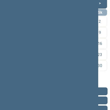
Rugpjūtis 2026
<
>
Pr
An
Tr
Kt
Pn
Št
Sk
1
2
3
4
5
6
7
8
9
10
11
12
13
14
15
16
17
18
19
20
21
22
23
24
25
26
27
28
29
30
31
Pareigos
Veikla
Pranešimai žiniasklaidai