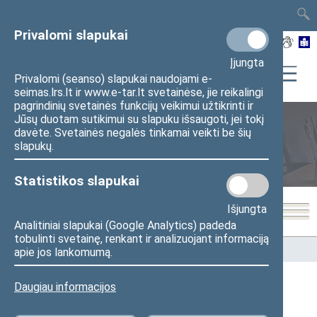
TAIS
TAR
LT
I
EN
Privalomi slapukai
Įjungta
Privalomi (seanso) slapukai naudojami e-
seimas.lrs.lt ir www.e-tar.lt svetainėse, jie reikalingi
pagrindinių svetainės funkcijų veikimui užtikrinti ir
Jūsų duotam sutikimui su slapuku išsaugoti, jei tokį
davėte. Svetainės negalės tinkamai veikti be šių
Seimo nariai
slapukų.
Statistikos slapukai
Išjungta
Analitiniai slapukai (Google Analytics) padeda
tobulinti svetainę, renkant ir analizuojant informaciją
Pradžia
>
Seimo nariai
apie jos lankomumą.
Daugiau informacijos
Visi
A
Ą
B
Č
D
F
G
J
K
L
M
N
O
P
R
S
Š
T
U
V
Z
Ž