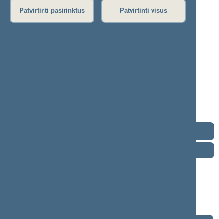
Patvirtinti pasirinktus
Patvirtinti visus
Simonas Kairys
2024–2028 m. kadencija
Seimo narys nuo 2024-11-14
Iškėlė: Liberalų sąjūdis
Išrinktas: Centro–Žaliakalnio (Nr. 20)
apygardoje
Liberalų
sąjūdžio
frakcija
Kontaktai
Darbotvarkė
2026 m. rugpjūčio 8 d.
Šią dieną darbotvarkės nėra