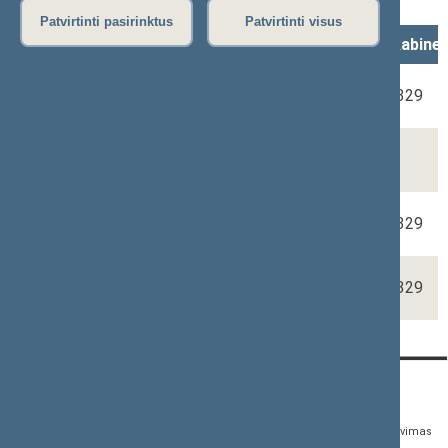
Funkcijos
Patvirtinti pasirinktus
Patvirtinti visus
Vardas, Pavardė
Pareigos
Rūmai, kabine
Lilijana
Vyresnioji
2-329
MEDELYTĖ
patarėja
Rūta
Vyresnioji
PETARAITIENĖ
patarėja
Mindaugas
Patarėjas
2-329
KASELIS
Lina
Patarėja
2-329
MILONAITĖ
KONTAKTAI:
TIESIOGINĖ PRIEIGA:
PASLAUGOS:
Gedimino pr. 53,
Teisės aktų registras
Asmenų aptarnavimas
01109 Vilnius, Lietuva