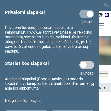
TAIS
TAR
LT
I
EN
Privalomi slapukai
Įjungta
Privalomi (seanso) slapukai naudojami e-
seimas.lrs.lt ir www.e-tar.lt svetainėse, jie reikalingi
pagrindinių svetainės funkcijų veikimui užtikrinti ir
Jūsų duotam sutikimui su slapuku išsaugoti, jei tokį
davėte. Svetainės negalės tinkamai veikti be šių
Seimo kanceliarija
slapukų.
Statistikos slapukai
Išjungta
Analitiniai slapukai (Google Analytics) padeda
tobulinti svetainę, renkant ir analizuojant informaciją
Pradžia
>
Seimo kanceliarija
>
Struktūra ir kontaktinė informacija
apie jos lankomumą.
Daugiau informacijos
Strategijos ir inovacijų skyrius