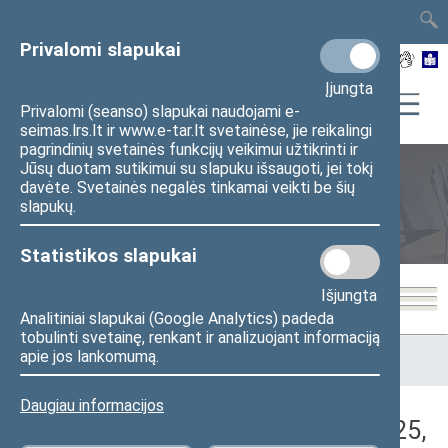
TAIS
TAR
LT
I
EN
Privalomi slapukai
Įjungta
Privalomi (seanso) slapukai naudojami e-
seimas.lrs.lt ir www.e-tar.lt svetainėse, jie reikalingi
pagrindinių svetainės funkcijų veikimui užtikrinti ir
Jūsų duotam sutikimui su slapuku išsaugoti, jei tokį
davėte. Svetainės negalės tinkamai veikti be šių
Seimo posėdžiai
slapukų.
Statistikos slapukai
Išjungta
Analitiniai slapukai (Google Analytics) padeda
tobulinti svetainę, renkant ir analizuojant informaciją
Pradžia
>
Seimo posėdžiai
>
Kadencijos
>
2016–2020 metų
apie jos lankomumą.
kadencija
>
2 eilinė
>
2017-05-25
>
Rytinis posėdis
Daugiau informacijos
Darbotvarkės klausimas (2017-05-25,